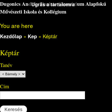
Dugonics András Piarista Gimnázium Alapfokú
Ugrás a tartalomra
Művészeti Iskola és Kollégium
You are here
Kezdőlap
»
Kep
»
Képtár
Képtár
Tanév
Cím