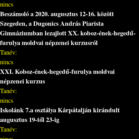
nincs
Beszámoló a 2020. augusztus 12-16. között
Szegeden, a Dugonics András Piarista
Gimnáziumban lezajlott XX. koboz-ének-hegedű-
furulya moldvai népzenei kurzusról
Tanév:
nincs
XXI. Koboz-ének-hegedű-furulya moldvai
népzenei kurzus
Tanév:
nincs
Iskolánk 7.a osztálya Kárpátalján kirándult
augusztus 19-től 23-ig
Tanév:
nincs