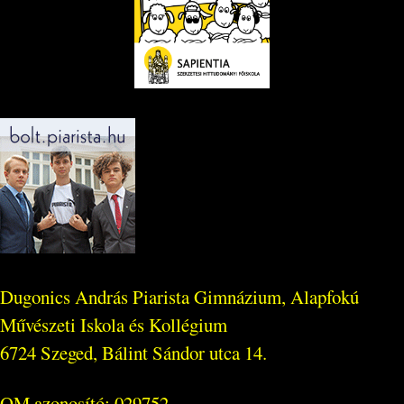
Dugonics András Piarista Gimnázium, Alapfokú
Művészeti Iskola és Kollégium
6724 Szeged, Bálint Sándor utca 14.
OM azonosító: 029752