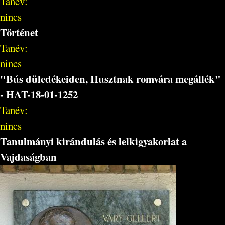
Tanév:
nincs
Történet
Tanév:
nincs
"Bús düledékeiden, Husztnak romvára megállék"
- HAT-18-01-1252
Tanév:
nincs
Tanulmányi kirándulás és lelkigyakorlat a
Vajdaságban