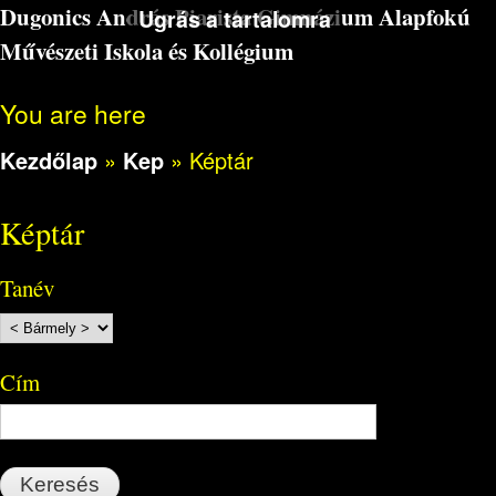
Dugonics András Piarista Gimnázium Alapfokú
Ugrás a tartalomra
Művészeti Iskola és Kollégium
You are here
Kezdőlap
»
Kep
»
Képtár
Képtár
Tanév
Cím