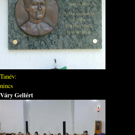
Tanév:
nincs
Váry Gellért