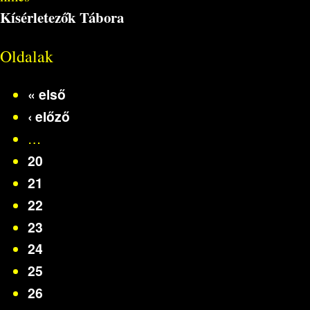
Kísérletezők Tábora
Oldalak
« első
‹ előző
…
20
21
22
23
24
25
26