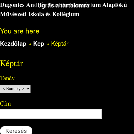
Dugonics András Piarista Gimnázium Alapfokú
Ugrás a tartalomra
Művészeti Iskola és Kollégium
You are here
Kezdőlap
»
Kep
»
Képtár
Képtár
Tanév
Cím