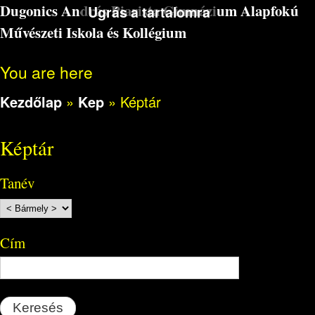
Dugonics András Piarista Gimnázium Alapfokú
Ugrás a tartalomra
Művészeti Iskola és Kollégium
You are here
Kezdőlap
»
Kep
»
Képtár
Képtár
Tanév
Cím