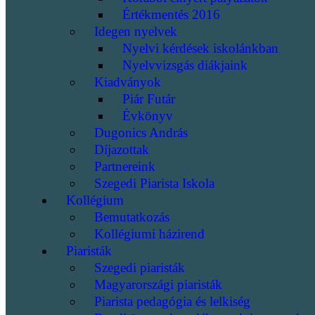
Értékmentés 2016
Idegen nyelvek
Nyelvi kérdések iskolánkban
Nyelvvizsgás diákjaink
Kiadványok
Piár Futár
Évkönyv
Dugonics András
Díjazottak
Partnereink
Szegedi Piarista Iskola
Kollégium
Bemutatkozás
Kollégiumi házirend
Piaristák
Szegedi piaristák
Magyarországi piaristák
Piarista pedagógia és lelkiség