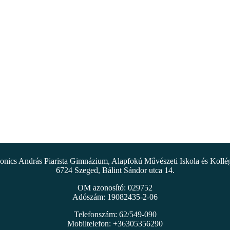
nics András Piarista Gimnázium, Alapfokú Művészeti Iskola és Koll
6724 Szeged, Bálint Sándor utca 14.
OM azonosító: 029752
Adószám: 19082435-2-06
Telefonszám: 62/549-090
Mobiltelefon: +36305356290