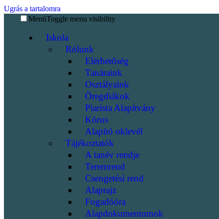
Ugrás a tartalomra
Menü
Toggle menu visibility
Iskola
Rólunk
Elérhetőség
Tanáraink
Osztályaink
Öregdiákok
Piarista Alapítvány
Kórus
Alapító oklevél
Tájékoztatók
A tanév rendje
Teremrend
Csengetési rend
Alaprajz
Fogadóóra
Alapdokumentumok