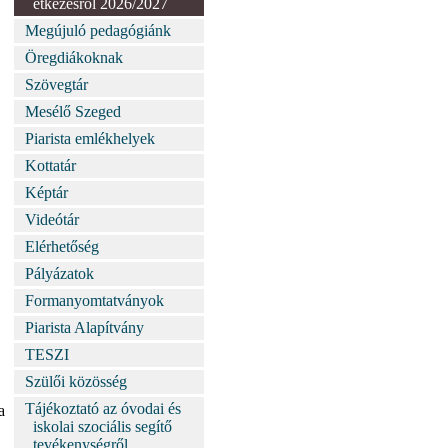
étkezésről 2026/2027
Megújuló pedagógiánk
Öregdiákoknak
Szövegtár
Mesélő Szeged
Piarista emlékhelyek
Kottatár
Képtár
Videótár
Elérhetőség
Pályázatok
Formanyomtatványok
Piarista Alapítvány
TESZI
Szülői közösség
Tájékoztató az óvodai és
a
iskolai szociális segítő
tevékenységről