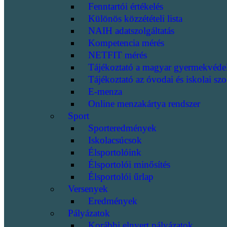
Fenntartói értékelés
Különös közzétételi lista
NAIH adatszolgáltatás
Kompetencia mérés
NETFIT mérés
Tájékoztató a magyar gyermekvéde
Tájékoztató az óvodai és iskolai szo
E-menza
Online menzakártya rendszer
Sport
Sporteredmények
Iskolacsúcsok
Élsportolóink
Élsportolói minősítés
Élsportolói űrlap
Versenyek
Eredmények
Pályázatok
Korábbi elnyert pályázatok