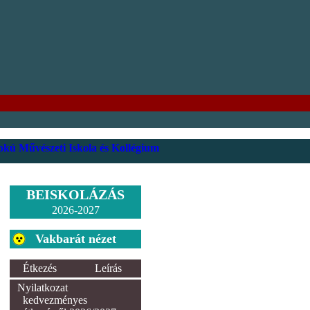
kú Művészeti Iskola és Kollégium
BEISKOLÁZÁS
2026-2027
Vakbarát nézet
Étkezés
Leírás
Nyilatkozat
kedvezményes