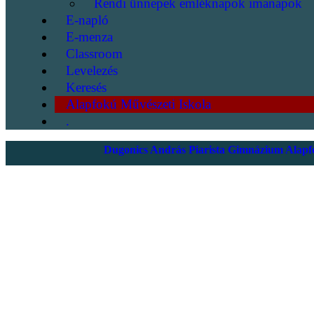
Rendi ünnepek emléknapok imanapok
E-napló
E-menza
Classroom
Levelezés
Keresés
Alapfokú Művészeti Iskola
.
Dugonics András Piarista Gimnázium Alapfo