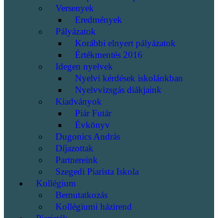
Versenyek
Eredmények
Pályázatok
Korábbi elnyert pályázatok
Értékmentés 2016
Idegen nyelvek
Nyelvi kérdések iskolánkban
Nyelvvizsgás diákjaink
Kiadványok
Piár Futár
Évkönyv
Dugonics András
Díjazottak
Partnereink
Szegedi Piarista Iskola
Kollégium
Bemutatkozás
Kollégiumi házirend