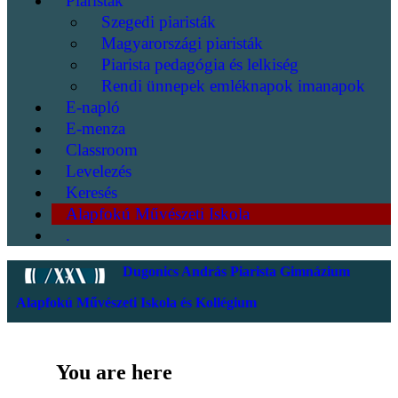
Piaristák
Szegedi piaristák
Magyarországi piaristák
Piarista pedagógia és lelkiség
Rendi ünnepek emléknapok imanapok
E-napló
E-menza
Classroom
Levelezés
Keresés
Alapfokú Művészeti Iskola
.
Dugonics András Piarista Gimnázium
Alapfokú Művészeti Iskola és Kollégium
You are here