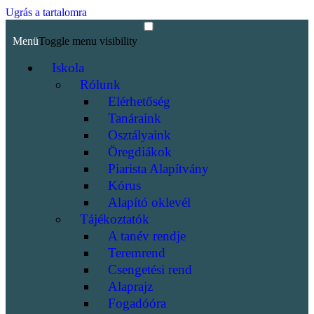
Ugrás a tartalomra
Menü
Toggle menu visibility
Iskola
Rólunk
Elérhetőség
Tanáraink
Osztályaink
Öregdiákok
Piarista Alapítvány
Kórus
Alapító oklevél
Tájékoztatók
A tanév rendje
Teremrend
Csengetési rend
Alaprajz
Fogadóóra