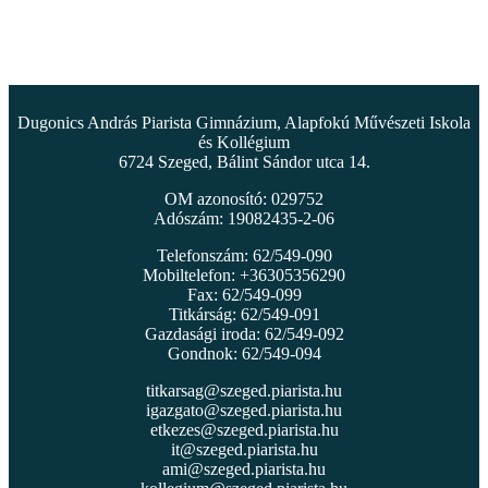
Dugonics András Piarista Gimnázium, Alapfokú Művészeti Iskola
és Kollégium
6724 Szeged, Bálint Sándor utca 14.
OM azonosító: 029752
Adószám: 19082435-2-06
Telefonszám: 62/549-090
Mobiltelefon: +36305356290
Fax: 62/549-099
Titkárság: 62/549-091
Gazdasági iroda: 62/549-092
Gondnok: 62/549-094
titkarsag@szeged.piarista.hu
igazgato@szeged.piarista.hu
etkezes@szeged.piarista.hu
it@szeged.piarista.hu
ami@szeged.piarista.hu