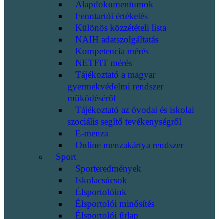
Alapdokumentumok
Fenntartói értékelés
Különös közzétételi lista
NAIH adatszolgáltatás
Kompetencia mérés
NETFIT mérés
Tájékoztató a magyar
gyermekvédelmi rendszer
működéséről
Tájékoztató az óvodai és iskolai
szociális segítő tevékenységről
E-menza
Online menzakártya rendszer
Sport
Sporteredmények
Iskolacsúcsok
Élsportolóink
Élsportolói minősítés
Élsportolói űrlap