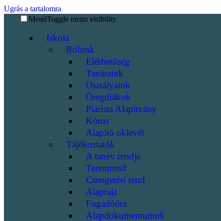
Ugrás a tartalomra
Menü
Toggle menu visibility
Iskola
Rólunk
Elérhetőség
Tanáraink
Osztályaink
Öregdiákok
Piarista Alapítvány
Kórus
Alapító oklevél
Tájékoztatók
A tanév rendje
Teremrend
Csengetési rend
Alaprajz
Fogadóóra
Alapdokumentumok