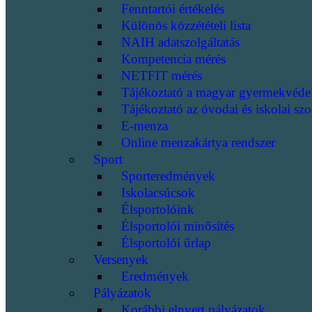
Fenntartói értékelés
Különös közzétételi lista
NAIH adatszolgáltatás
Kompetencia mérés
NETFIT mérés
Tájékoztató a magyar gyermekvéde
Tájékoztató az óvodai és iskolai szo
E-menza
Online menzakártya rendszer
Sport
Sporteredmények
Iskolacsúcsok
Élsportolóink
Élsportolói minősítés
Élsportolói űrlap
Versenyek
Eredmények
Pályázatok
Korábbi elnyert pályázatok