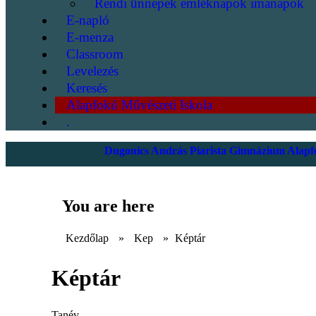
Rendi ünnepek emléknapok imanapok
E-napló
E-menza
Classroom
Levelezés
Keresés
Alapfokú Művészeti Iskola
.
Dugonics András Piarista Gimnázium Alapfo
You are here
Kezdőlap
»
Kep
»
Képtár
Képtár
Tanév