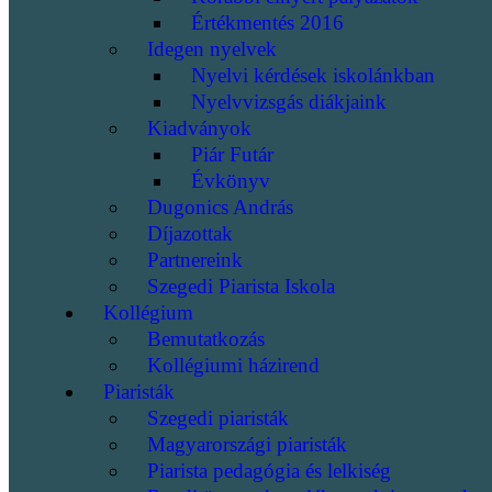
Értékmentés 2016
Idegen nyelvek
Nyelvi kérdések iskolánkban
Nyelvvizsgás diákjaink
Kiadványok
Piár Futár
Évkönyv
Dugonics András
Díjazottak
Partnereink
Szegedi Piarista Iskola
Kollégium
Bemutatkozás
Kollégiumi házirend
Piaristák
Szegedi piaristák
Magyarországi piaristák
Piarista pedagógia és lelkiség