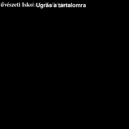
észeti Iskola és Kollégium
Ugrás a tartalomra