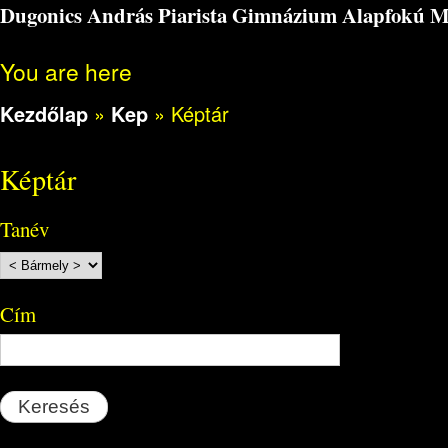
Dugonics András Piarista Gimnázium Alapfokú Műv
You are here
Kezdőlap
»
Kep
»
Képtár
Képtár
Tanév
Cím