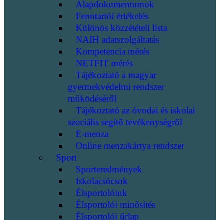
Alapdokumentumok
Fenntartói értékelés
Különös közzétételi lista
NAIH adatszolgáltatás
Kompetencia mérés
NETFIT mérés
Tájékoztató a magyar
gyermekvédelmi rendszer
működéséről
Tájékoztató az óvodai és iskolai
szociális segítő tevékenységről
E-menza
Online menzakártya rendszer
Sport
Sporteredmények
Iskolacsúcsok
Élsportolóink
Élsportolói minősítés
Élsportolói űrlap