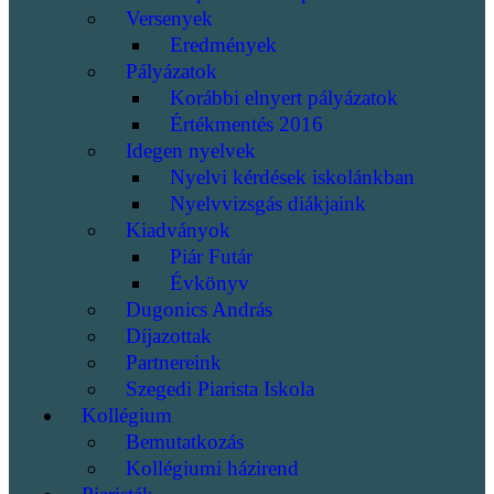
Versenyek
Eredmények
Pályázatok
Korábbi elnyert pályázatok
Értékmentés 2016
Idegen nyelvek
Nyelvi kérdések iskolánkban
Nyelvvizsgás diákjaink
Kiadványok
Piár Futár
Évkönyv
Dugonics András
Díjazottak
Partnereink
Szegedi Piarista Iskola
Kollégium
Bemutatkozás
Kollégiumi házirend