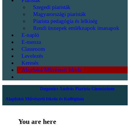
Piaristák
Szegedi piaristák
Magyarországi piaristák
Piarista pedagógia és lelkiség
Rendi ünnepek emléknapok imanapok
E-napló
E-menza
Classroom
Levelezés
Keresés
Alapfokú Művészeti Iskola
.
Dugonics András Piarista Gimnázium
Alapfokú Művészeti Iskola és Kollégium
You are here