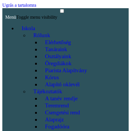
Ugrás a tartalomra
Menü
Toggle menu visibility
Iskola
Rólunk
Elérhetőség
Tanáraink
Osztályaink
Öregdiákok
Piarista Alapítvány
Kórus
Alapító oklevél
Tájékoztatók
A tanév rendje
Teremrend
Csengetési rend
Alaprajz
Fogadóóra