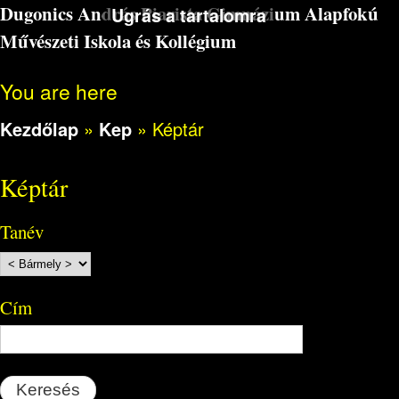
Dugonics András Piarista Gimnázium Alapfokú
Ugrás a tartalomra
Művészeti Iskola és Kollégium
You are here
Kezdőlap
»
Kep
»
Képtár
Képtár
Tanév
Cím