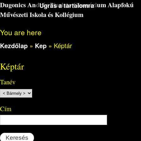
Dugonics András Piarista Gimnázium Alapfokú
Ugrás a tartalomra
Művészeti Iskola és Kollégium
You are here
Kezdőlap
»
Kep
»
Képtár
Képtár
Tanév
Cím