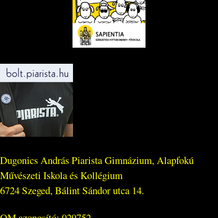
Dugonics András Piarista Gimnázium, Alapfokú
Művészeti Iskola és Kollégium
6724 Szeged, Bálint Sándor utca 14.
OM azonosító: 029752