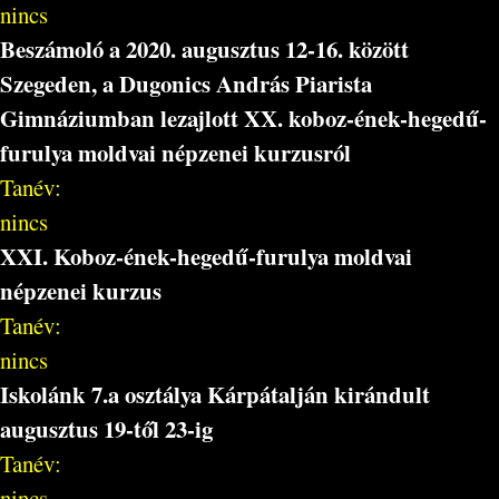
nincs
Beszámoló a 2020. augusztus 12-16. között
Szegeden, a Dugonics András Piarista
Gimnáziumban lezajlott XX. koboz-ének-hegedű-
furulya moldvai népzenei kurzusról
Tanév:
nincs
XXI. Koboz-ének-hegedű-furulya moldvai
népzenei kurzus
Tanév:
nincs
Iskolánk 7.a osztálya Kárpátalján kirándult
augusztus 19-től 23-ig
Tanév:
nincs