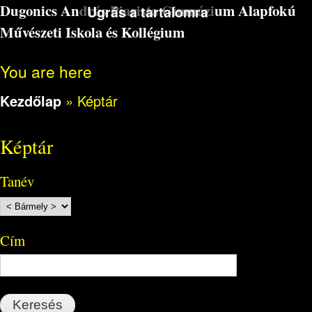
Dugonics András Piarista Gimnázium Alapfokú
Ugrás a tartalomra
Művészeti Iskola és Kollégium
You are here
Kezdőlap
»
Képtár
Képtár
Tanév
Cím