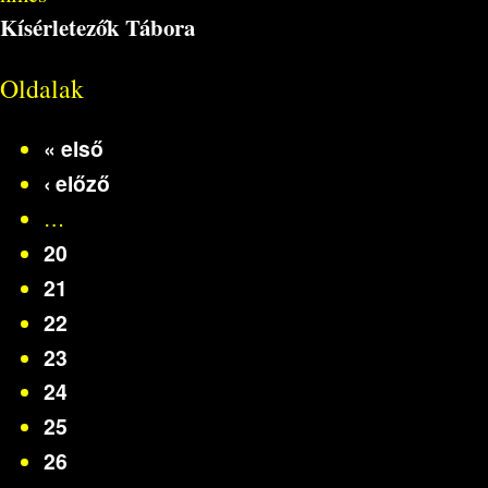
Kísérletezők Tábora
Oldalak
« első
‹ előző
…
20
21
22
23
24
25
26