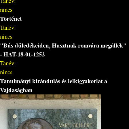
Tanév:
nincs
Történet
Tanév:
nincs
"Bús düledékeiden, Husztnak romvára megállék"
- HAT-18-01-1252
Tanév:
nincs
Tanulmányi kirándulás és lelkigyakorlat a
Vajdaságban