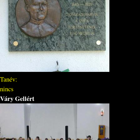
Tanév:
nincs
Váry Gellért