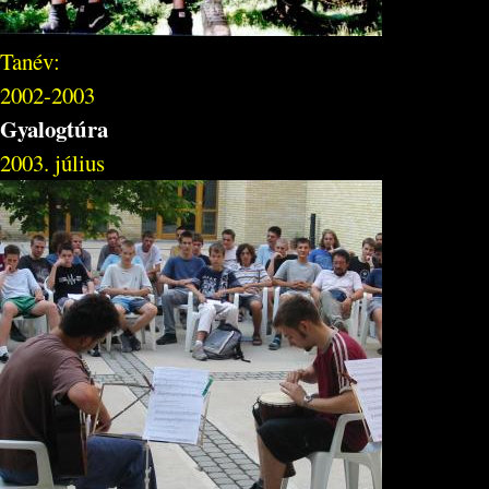
Tanév:
2002-2003
Gyalogtúra
2003. július