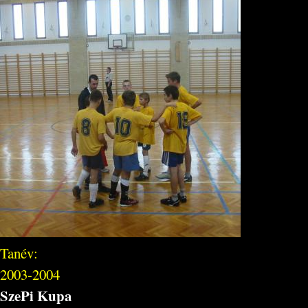
Tanév:
2003-2004
SzePi Kupa