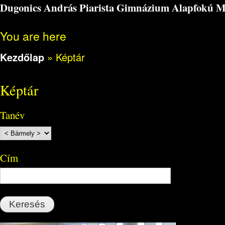
Dugonics András Piarista Gimnázium Alapfokú Műv
You are here
Kezdőlap
»
Képtár
Képtár
Tanév
Cím