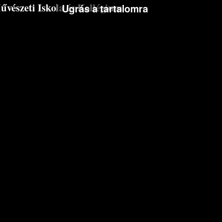
észeti Iskola és Kollégium
Ugrás a tartalomra