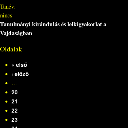
Tanév:
nincs
Tanulmányi kirándulás és lelkigyakorlat a
Vajdaságban
Oldalak
« első
‹ előző
…
20
21
22
23