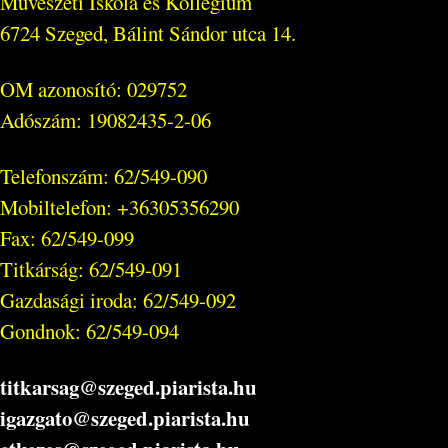
Művészeti Iskola és Kollégium
6724 Szeged, Bálint Sándor utca 14.
OM azonosító: 029752
Adószám: 19082435-2-06
Telefonszám: 62/549-090
Mobiltelefon: +36305356290
Fax: 62/549-099
Titkárság: 62/549-091
Gazdasági iroda: 62/549-092
Gondnok: 62/549-094
titkarsag@szeged.piarista.hu
igazgato@szeged.piarista.hu