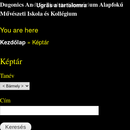
Dugonics András Piarista Gimnázium Alapfokú
Ugrás a tartalomra
Művészeti Iskola és Kollégium
You are here
Kezdőlap
»
Képtár
Képtár
Tanév
Cím