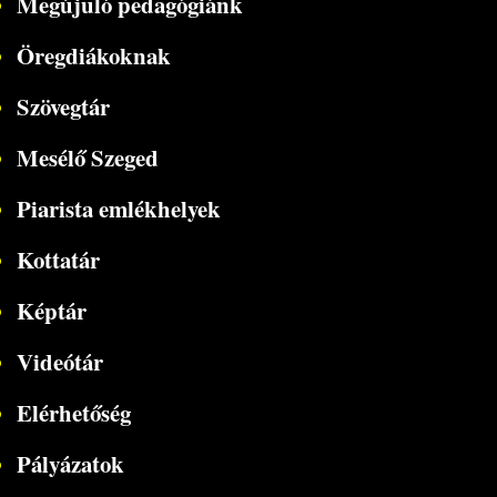
Megújuló pedagógiánk
Öregdiákoknak
Szövegtár
Mesélő Szeged
Piarista emlékhelyek
Kottatár
Képtár
Videótár
Elérhetőség
Pályázatok