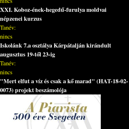
nincs
XXI. Koboz-ének-hegedű-furulya moldvai
népzenei kurzus
Tanév:
nincs
Iskolánk 7.a osztálya Kárpátalján kirándult
augusztus 19-től 23-ig
Tanév:
nincs
"Mert elfut a víz és csak a kő marad" (HAT-18-02-
0073) projekt beszámolója