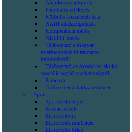
Alapdokumentumok
Fenntartói értékelés
Különös közzétételi lista
NAIH adatszolgáltatás
Kompetencia mérés
NETFIT mérés
Tájékoztató a magyar
gyermekvédelmi rendszer
működéséről
Tájékoztató az óvodai és iskolai
szociális segítő tevékenységről
E-menza
Online menzakártya rendszer
Sport
Sporteredmények
Iskolacsúcsok
Élsportolóink
Élsportolói minősítés
Élsportolói űrlap