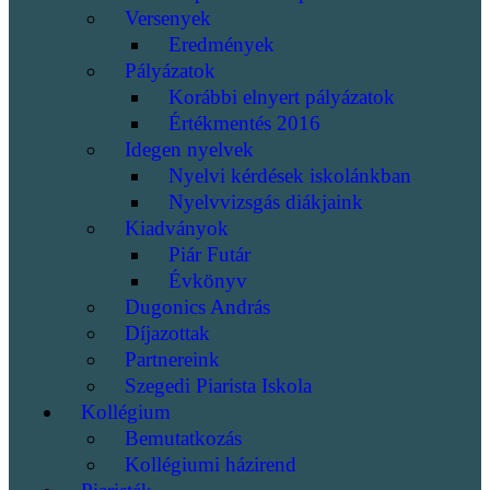
Versenyek
Eredmények
Pályázatok
Korábbi elnyert pályázatok
Értékmentés 2016
Idegen nyelvek
Nyelvi kérdések iskolánkban
Nyelvvizsgás diákjaink
Kiadványok
Piár Futár
Évkönyv
Dugonics András
Díjazottak
Partnereink
Szegedi Piarista Iskola
Kollégium
Bemutatkozás
Kollégiumi házirend