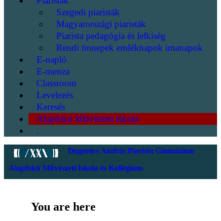
Piaristák
Szegedi piaristák
Magyarországi piaristák
Piarista pedagógia és lelkiség
Rendi ünnepek emléknapok imanapok
E-napló
E-menza
Classroom
Levelezés
Keresés
Alapfokú Művészeti Iskola
.
Dugonics András Piarista Gimnázium
Alapfokú Művészeti Iskola és Kollégium
You are here