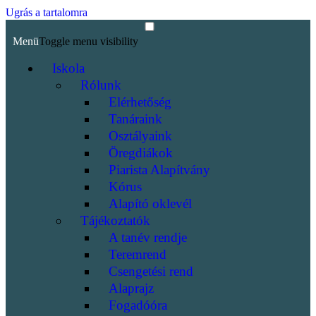
Ugrás a tartalomra
Menü
Toggle menu visibility
Iskola
Rólunk
Elérhetőség
Tanáraink
Osztályaink
Öregdiákok
Piarista Alapítvány
Kórus
Alapító oklevél
Tájékoztatók
A tanév rendje
Teremrend
Csengetési rend
Alaprajz
Fogadóóra