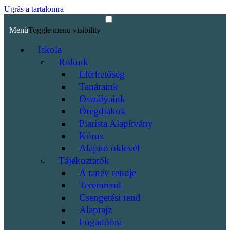
Ugrás a tartalomra
Menü
Toggle menu visibility
Iskola
Rólunk
Elérhetőség
Tanáraink
Osztályaink
Öregdiákok
Piarista Alapítvány
Kórus
Alapító oklevél
Tájékoztatók
A tanév rendje
Teremrend
Csengetési rend
Alaprajz
Fogadóóra