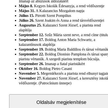
Imanap az abúzusok áldozataiért
Május 8.
Kegyes Iskolák Édesanyja, a rend védőszentje
Május 31.
A Kalazancius Mozgalom napja
Július 15.
Pirrotti Szent Pompilius
Július 26.
Szent Joakim és Anna a rend társvédőszentjei
Augusztus 25.
Kalazanci Szent József, a piarista rend
alapítója
Szeptember 12.
Szűz Mária szent neve, a rend címe (titul
Szeptember 17.
Boldog Anton Maria Schwartz, a
kalazantínusok alapítója
Szeptember 19.
Boldog Maria Baldillou és társai vértanú
Szeptember 22.
Boldog Dionisio Pamplona és társai span
piarista vértanúk. A szegedi piarista templom búcsúja.
Szeptember 26.
Imanap a fiatal piaristákért
Október 16.
Boldog Pietro Casani
November 5.
Megemlékezés a piarista rend elhunyt tagjai
November 27.
Kalazanci Szent József, a keresztény iskol
védőszentje. (Patrocínium ünnepe)
Oldalsáv megjelenítése