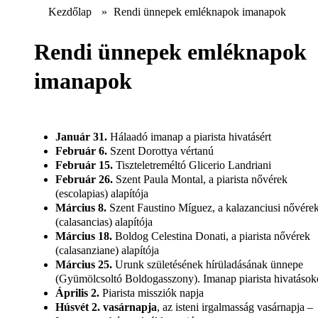
Kezdőlap
»
Rendi ünnepek emléknapok imanapok
Rendi ünnepek emléknapok
imanapok
Január 31.
Hálaadó imanap a piarista hivatásért
Február 6.
Szent Dorottya vértanú
Február 15.
Tiszteletreméltó Glicerio Landriani
Február 26.
Szent Paula Montal, a piarista nővérek
(escolapias) alapítója
Március 8.
Szent Faustino Míguez, a kalazanciusi nővére
(calasancias) alapítója
Március 18.
Boldog Celestina Donati, a piarista nővérek
(calasanziane) alapítója
Március 25.
Urunk születésének hírüladásának ünnepe
(Gyümölcsoltó Boldogasszony). Imanap piarista hivatások
Április 2.
Piarista missziók napja
Húsvét 2. vasárnapja
, az isteni irgalmasság vasárnapja –