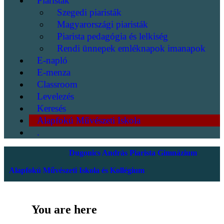
Piaristák
Szegedi piaristák
Magyarországi piaristák
Piarista pedagógia és lelkiség
Rendi ünnepek emléknapok imanapok
E-napló
E-menza
Classroom
Levelezés
Keresés
Alapfokú Művészeti Iskola
.
Dugonics András Piarista Gimnázium
Alapfokú Művészeti Iskola és Kollégium
You are here