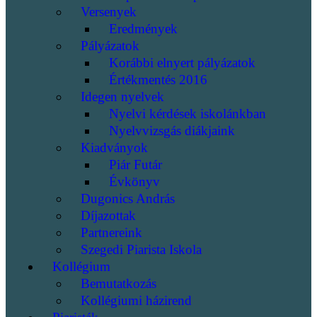
Versenyek
Eredmények
Pályázatok
Korábbi elnyert pályázatok
Értékmentés 2016
Idegen nyelvek
Nyelvi kérdések iskolánkban
Nyelvvizsgás diákjaink
Kiadványok
Piár Futár
Évkönyv
Dugonics András
Díjazottak
Partnereink
Szegedi Piarista Iskola
Kollégium
Bemutatkozás
Kollégiumi házirend