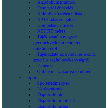
Alapdokumentumok
Fenntartói értékelés
Különös közzétételi lista
NAIH adatszolgáltatás
Kompetencia mérés
NETFIT mérés
Tájékoztató a magyar
gyermekvédelmi rendszer
működéséről
Tájékoztató az óvodai és iskolai
szociális segítő tevékenységről
E-menza
Online menzakártya rendszer
Sport
Sporteredmények
Iskolacsúcsok
Élsportolóink
Élsportolói minősítés
Élsportolói űrlap