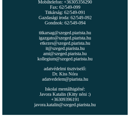
Mobiltelefon: +36305356290
Fax: 62/549-099
Titkárság: 62/549-091
Gazdasági iroda: 62/549-092
Gondnok: 62/549-094
titkarsag@szeged.piarista.hu
igazgato@szeged.piarista.hu
etkezes@szeged.piarista.hu
it@szeged.piarista.hu
ami@szeged.piarista.hu
kollegium@szeged.piarista.hu
adatvédelmi tisztviselő:
Dr. Kiss Nóra
adatvedelem@piarista.hu
Iskolai mentálhigiéné:
Javora Katalin (Kitty néni :)
+36309396191
javora.katalin@szeged.piarista.hu