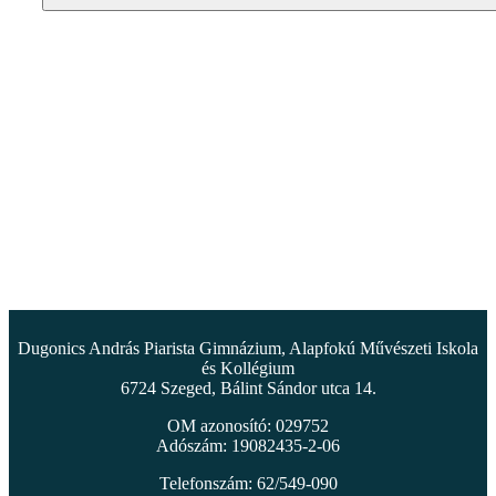
Dugonics András Piarista Gimnázium, Alapfokú Művészeti Iskola
és Kollégium
6724 Szeged, Bálint Sándor utca 14.
OM azonosító: 029752
Adószám: 19082435-2-06
Telefonszám: 62/549-090