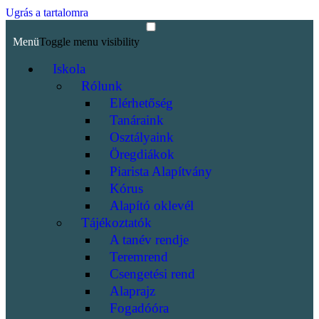
Ugrás a tartalomra
Menü
Toggle menu visibility
Iskola
Rólunk
Elérhetőség
Tanáraink
Osztályaink
Öregdiákok
Piarista Alapítvány
Kórus
Alapító oklevél
Tájékoztatók
A tanév rendje
Teremrend
Csengetési rend
Alaprajz
Fogadóóra