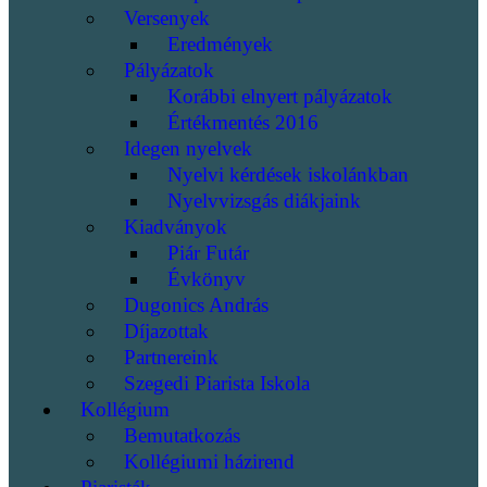
Versenyek
Eredmények
Pályázatok
Korábbi elnyert pályázatok
Értékmentés 2016
Idegen nyelvek
Nyelvi kérdések iskolánkban
Nyelvvizsgás diákjaink
Kiadványok
Piár Futár
Évkönyv
Dugonics András
Díjazottak
Partnereink
Szegedi Piarista Iskola
Kollégium
Bemutatkozás
Kollégiumi házirend