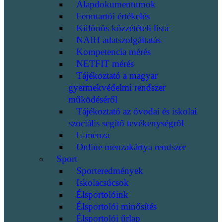
Alapdokumentumok
Fenntartói értékelés
Különös közzétételi lista
NAIH adatszolgáltatás
Kompetencia mérés
NETFIT mérés
Tájékoztató a magyar
gyermekvédelmi rendszer
működéséről
Tájékoztató az óvodai és iskolai
szociális segítő tevékenységről
E-menza
Online menzakártya rendszer
Sport
Sporteredmények
Iskolacsúcsok
Élsportolóink
Élsportolói minősítés
Élsportolói űrlap