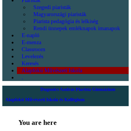
Piaristák
Szegedi piaristák
Magyarországi piaristák
Piarista pedagógia és lelkiség
Rendi ünnepek emléknapok imanapok
E-napló
E-menza
Classroom
Levelezés
Keresés
Alapfokú Művészeti Iskola
.
Dugonics András Piarista Gimnázium
Alapfokú Művészeti Iskola és Kollégium
You are here