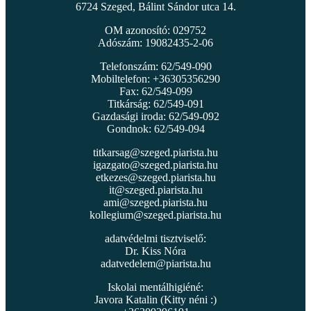
6724 Szeged, Bálint Sándor utca 14.
OM azonosító: 029752
Adószám: 19082435-2-06
Telefonszám: 62/549-090
Mobiltelefon: +36305356290
Fax: 62/549-099
Titkárság: 62/549-091
Gazdasági iroda: 62/549-092
Gondnok: 62/549-094
titkarsag@szeged.piarista.hu
igazgato@szeged.piarista.hu
etkezes@szeged.piarista.hu
it@szeged.piarista.hu
ami@szeged.piarista.hu
kollegium@szeged.piarista.hu
adatvédelmi tisztviselő:
Dr. Kiss Nóra
adatvedelem@piarista.hu
Iskolai mentálhigiéné:
Javora Katalin (Kitty néni :)