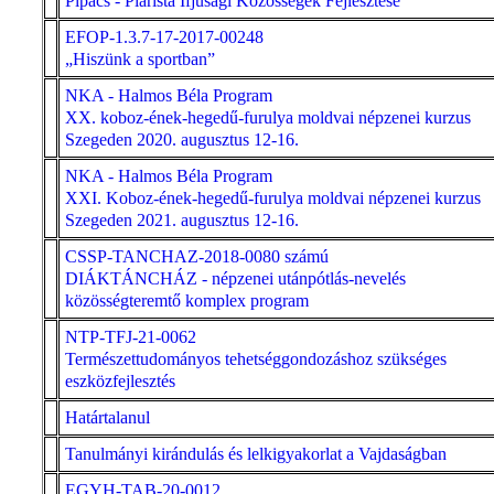
Pipacs - Piarista Ifjúsági Közösségek Fejlesztése
EFOP-1.3.7-17-2017-00248
„Hiszünk a sportban”
NKA - Halmos Béla Program
XX. koboz-ének-hegedű-furulya moldvai népzenei kurzus
Szegeden 2020. augusztus 12-16.
NKA - Halmos Béla Program
XXI. Koboz-ének-hegedű-furulya moldvai népzenei kurzus
Szegeden 2021. augusztus 12-16.
CSSP-TANCHAZ-2018-0080 számú
DIÁKTÁNCHÁZ - népzenei utánpótlás-nevelés
közösségteremtő komplex program
NTP-TFJ-21-0062
Természettudományos tehetséggondozáshoz szükséges
eszközfejlesztés
Határtalanul
Tanulmányi kirándulás és lelkigyakorlat a Vajdaságban
EGYH-TAB-20-0012