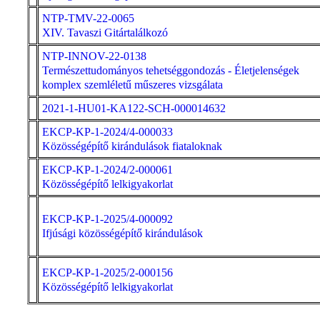
NTP-TMV-22-0065
XIV. Tavaszi Gitártalálkozó
NTP-INNOV-22-0138
Természettudományos tehetséggondozás - Életjelenségek
komplex szemléletű műszeres vizsgálata
2021-1-HU01-KA122-SCH-000014632
EKCP-KP-1-2024/4-000033
Közösségépítő kirándulások fiataloknak
EKCP-KP-1-2024/2-000061
Közösségépítő lelkigyakorlat
EKCP-KP-1-2025/4-000092
Ifjúsági közösségépítő kirándulások
EKCP-KP-1-2025/2-000156
Közösségépítő lelkigyakorlat