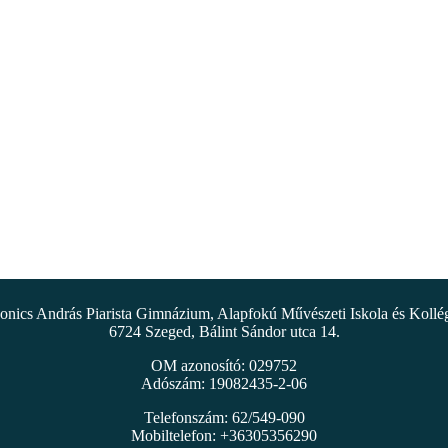
nics András Piarista Gimnázium, Alapfokú Művészeti Iskola és Koll
6724 Szeged, Bálint Sándor utca 14.
OM azonosító: 029752
Adószám: 19082435-2-06
Telefonszám: 62/549-090
Mobiltelefon: +36305356290