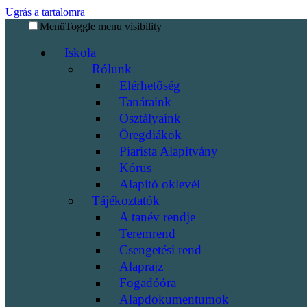
Ugrás a tartalomra
Menü
Toggle menu visibility
Iskola
Rólunk
Elérhetőség
Tanáraink
Osztályaink
Öregdiákok
Piarista Alapítvány
Kórus
Alapító oklevél
Tájékoztatók
A tanév rendje
Teremrend
Csengetési rend
Alaprajz
Fogadóóra
Alapdokumentumok