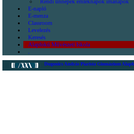
Rendi ünnepek emléknapok imanapok
E-napló
E-menza
Classroom
Levelezés
Keresés
Alapfokú Művészeti Iskola
.
Dugonics András Piarista Gimnázium Alapfo