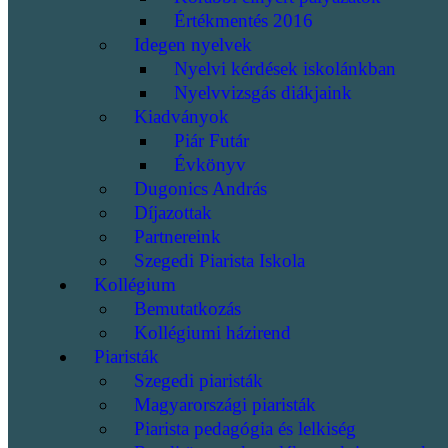
Értékmentés 2016
Idegen nyelvek
Nyelvi kérdések iskolánkban
Nyelvvizsgás diákjaink
Kiadványok
Piár Futár
Évkönyv
Dugonics András
Díjazottak
Partnereink
Szegedi Piarista Iskola
Kollégium
Bemutatkozás
Kollégiumi házirend
Piaristák
Szegedi piaristák
Magyarországi piaristák
Piarista pedagógia és lelkiség