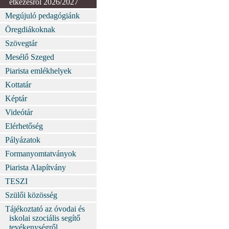
étkezésről 2026/2027
Megújuló pedagógiánk
Öregdiákoknak
Szövegtár
Mesélő Szeged
Piarista emlékhelyek
Kottatár
Képtár
Videótár
Elérhetőség
Pályázatok
Formanyomtatványok
Piarista Alapítvány
TESZI
Szülői közösség
Tájékoztató az óvodai és
iskolai szociális segítő
tevékenységről