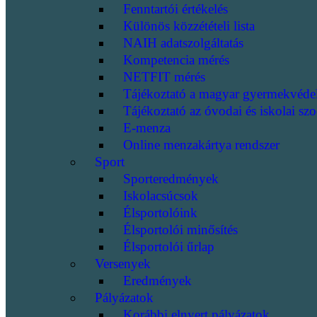
Fenntartói értékelés
Különös közzétételi lista
NAIH adatszolgáltatás
Kompetencia mérés
NETFIT mérés
Tájékoztató a magyar gyermekvéde
Tájékoztató az óvodai és iskolai szo
E-menza
Online menzakártya rendszer
Sport
Sporteredmények
Iskolacsúcsok
Élsportolóink
Élsportolói minősítés
Élsportolói űrlap
Versenyek
Eredmények
Pályázatok
Korábbi elnyert pályázatok