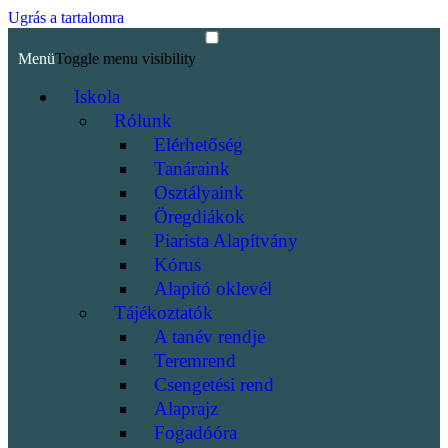
Ugrás a tartalomra
Menü
Toggle menu visibility
Iskola
Rólunk
Elérhetőség
Tanáraink
Osztályaink
Öregdiákok
Piarista Alapítvány
Kórus
Alapító oklevél
Tájékoztatók
A tanév rendje
Teremrend
Csengetési rend
Alaprajz
Fogadóóra