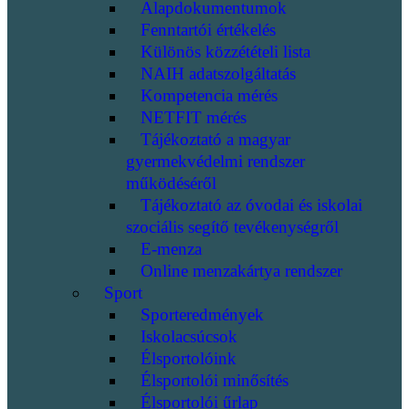
Alapdokumentumok
Fenntartói értékelés
Különös közzétételi lista
NAIH adatszolgáltatás
Kompetencia mérés
NETFIT mérés
Tájékoztató a magyar
gyermekvédelmi rendszer
működéséről
Tájékoztató az óvodai és iskolai
szociális segítő tevékenységről
E-menza
Online menzakártya rendszer
Sport
Sporteredmények
Iskolacsúcsok
Élsportolóink
Élsportolói minősítés
Élsportolói űrlap