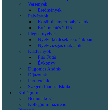
Versenyek
Eredmények
Pályázatok
Korábbi elnyert pályázatok
Értékmentés 2016
Idegen nyelvek
Nyelvi kérdések iskolánkban
Nyelvvizsgás diákjaink
Kiadványok
Piár Futár
Évkönyv
Dugonics András
Díjazottak
Partnereink
Szegedi Piarista Iskola
Kollégium
Bemutatkozás
Kollégiumi házirend