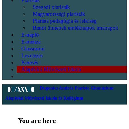
Piaristák
Szegedi piaristák
Magyarországi piaristák
Piarista pedagógia és lelkiség
Rendi ünnepek emléknapok imanapok
E-napló
E-menza
Classroom
Levelezés
Keresés
Alapfokú Művészeti Iskola
.
Dugonics András Piarista Gimnázium
Alapfokú Művészeti Iskola és Kollégium
You are here