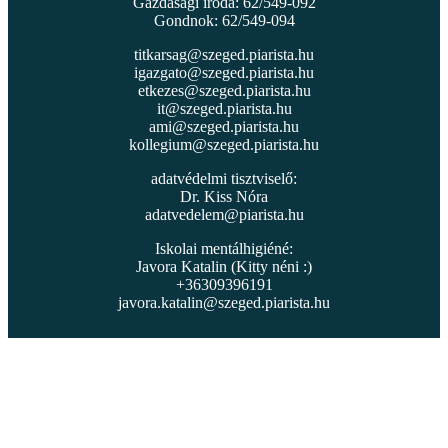
Gazdasági iroda: 62/549-092
Gondnok: 62/549-094
titkarsag@szeged.piarista.hu
igazgato@szeged.piarista.hu
etkezes@szeged.piarista.hu
it@szeged.piarista.hu
ami@szeged.piarista.hu
kollegium@szeged.piarista.hu
adatvédelmi tisztviselő:
Dr. Kiss Nóra
adatvedelem@piarista.hu
Iskolai mentálhigiéné:
Javora Katalin (Kitty néni :)
+36309396191
javora.katalin@szeged.piarista.hu