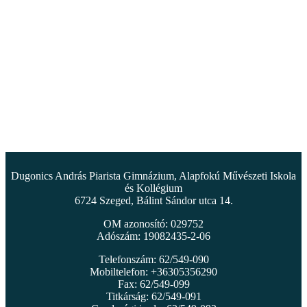
Dugonics András Piarista Gimnázium, Alapfokú Művészeti Iskola
és Kollégium
6724 Szeged, Bálint Sándor utca 14.
OM azonosító: 029752
Adószám: 19082435-2-06
Telefonszám: 62/549-090
Mobiltelefon: +36305356290
Fax: 62/549-099
Titkárság: 62/549-091