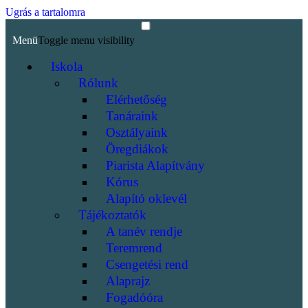
Ugrás a tartalomra
Menü
Toggle menu visibility
Iskola
Rólunk
Elérhetőség
Tanáraink
Osztályaink
Öregdiákok
Piarista Alapítvány
Kórus
Alapító oklevél
Tájékoztatók
A tanév rendje
Teremrend
Csengetési rend
Alaprajz
Fogadóóra