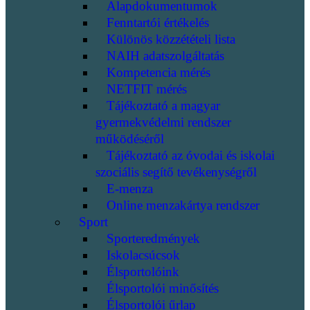
Alapdokumentumok
Fenntartói értékelés
Különös közzétételi lista
NAIH adatszolgáltatás
Kompetencia mérés
NETFIT mérés
Tájékoztató a magyar
gyermekvédelmi rendszer
működéséről
Tájékoztató az óvodai és iskolai
szociális segítő tevékenységről
E-menza
Online menzakártya rendszer
Sport
Sporteredmények
Iskolacsúcsok
Élsportolóink
Élsportolói minősítés
Élsportolói űrlap