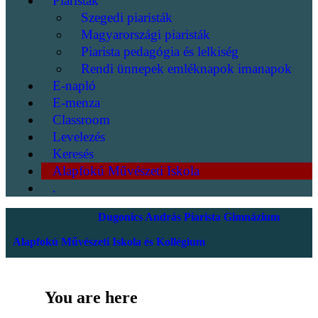
Piaristák
Szegedi piaristák
Magyarországi piaristák
Piarista pedagógia és lelkiség
Rendi ünnepek emléknapok imanapok
E-napló
E-menza
Classroom
Levelezés
Keresés
Alapfokú Művészeti Iskola
.
Dugonics András Piarista Gimnázium
Alapfokú Művészeti Iskola és Kollégium
You are here