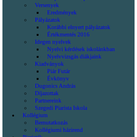
Versenyek
Eredmények
Pályázatok
Korábbi elnyert pályázatok
Értékmentés 2016
Idegen nyelvek
Nyelvi kérdések iskolánkban
Nyelvvizsgás diákjaink
Kiadványok
Piár Futár
Évkönyv
Dugonics András
Díjazottak
Partnereink
Szegedi Piarista Iskola
Kollégium
Bemutatkozás
Kollégiumi házirend