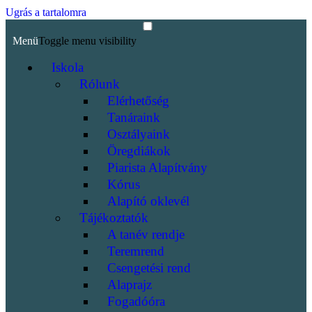
Ugrás a tartalomra
Menü
Toggle menu visibility
Iskola
Rólunk
Elérhetőség
Tanáraink
Osztályaink
Öregdiákok
Piarista Alapítvány
Kórus
Alapító oklevél
Tájékoztatók
A tanév rendje
Teremrend
Csengetési rend
Alaprajz
Fogadóóra