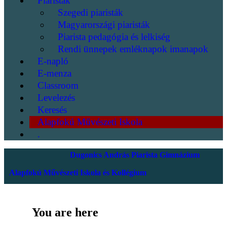
Piaristák
Szegedi piaristák
Magyarországi piaristák
Piarista pedagógia és lelkiség
Rendi ünnepek emléknapok imanapok
E-napló
E-menza
Classroom
Levelezés
Keresés
Alapfokú Művészeti Iskola
.
Dugonics András Piarista Gimnázium
Alapfokú Művészeti Iskola és Kollégium
You are here