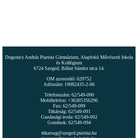
Dugonics András Piarista Gimnázium, Alapfokú Művészeti Iskola
és Kollégium
6724 Szeged, Bálint Sándor utca 14.
OM azonosító: 029752
Adószám: 19082435-2-06
Telefonszám: 62/549-090
Mobiltelefon: +36305356290
Fax: 62/549-099
Titkárság: 62/549-091
Gazdasági iroda: 62/549-092
Gondnok: 62/549-094
titkarsag@szeged.piarista.hu