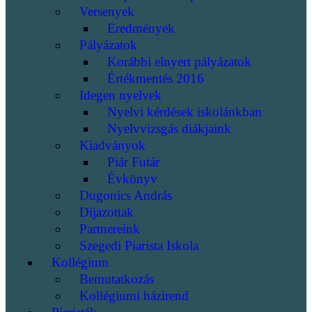
Versenyek
Eredmények
Pályázatok
Korábbi elnyert pályázatok
Értékmentés 2016
Idegen nyelvek
Nyelvi kérdések iskolánkban
Nyelvvizsgás diákjaink
Kiadványok
Piár Futár
Évkönyv
Dugonics András
Díjazottak
Partnereink
Szegedi Piarista Iskola
Kollégium
Bemutatkozás
Kollégiumi házirend