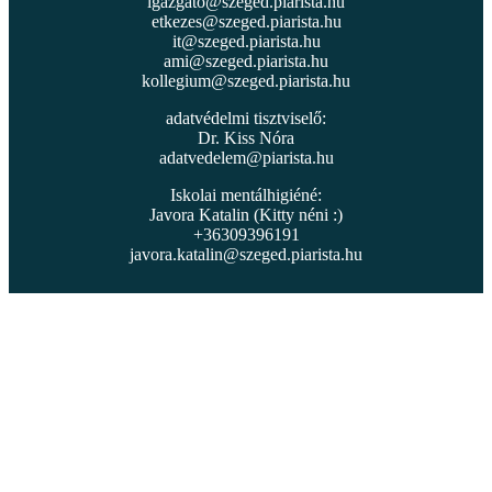
igazgato@szeged.piarista.hu
etkezes@szeged.piarista.hu
it@szeged.piarista.hu
ami@szeged.piarista.hu
kollegium@szeged.piarista.hu
adatvédelmi tisztviselő:
Dr. Kiss Nóra
adatvedelem@piarista.hu
Iskolai mentálhigiéné:
Javora Katalin (Kitty néni :)
+36309396191
javora.katalin@szeged.piarista.hu