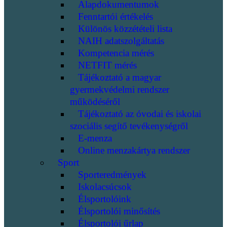
Alapdokumentumok
Fenntartói értékelés
Különös közzétételi lista
NAIH adatszolgáltatás
Kompetencia mérés
NETFIT mérés
Tájékoztató a magyar
gyermekvédelmi rendszer
működéséről
Tájékoztató az óvodai és iskolai
szociális segítő tevékenységről
E-menza
Online menzakártya rendszer
Sport
Sporteredmények
Iskolacsúcsok
Élsportolóink
Élsportolói minősítés
Élsportolói űrlap