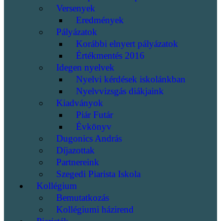
Versenyek
Eredmények
Pályázatok
Korábbi elnyert pályázatok
Értékmentés 2016
Idegen nyelvek
Nyelvi kérdések iskolánkban
Nyelvvizsgás diákjaink
Kiadványok
Piár Futár
Évkönyv
Dugonics András
Díjazottak
Partnereink
Szegedi Piarista Iskola
Kollégium
Bemutatkozás
Kollégiumi házirend