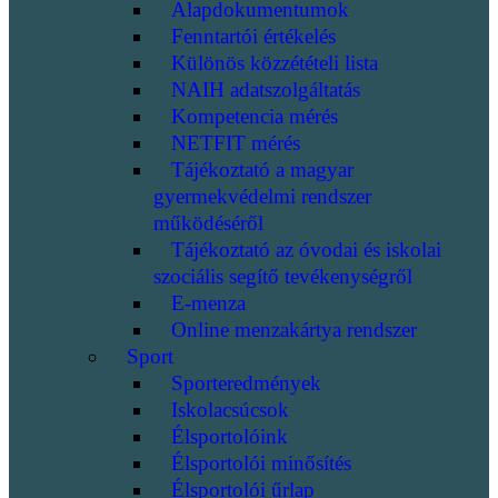
Alapdokumentumok
Fenntartói értékelés
Különös közzétételi lista
NAIH adatszolgáltatás
Kompetencia mérés
NETFIT mérés
Tájékoztató a magyar
gyermekvédelmi rendszer
működéséről
Tájékoztató az óvodai és iskolai
szociális segítő tevékenységről
E-menza
Online menzakártya rendszer
Sport
Sporteredmények
Iskolacsúcsok
Élsportolóink
Élsportolói minősítés
Élsportolói űrlap