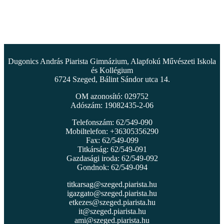
Dugonics András Piarista Gimnázium, Alapfokú Művészeti Iskola
és Kollégium
6724 Szeged, Bálint Sándor utca 14.
OM azonosító: 029752
Adószám: 19082435-2-06
Telefonszám: 62/549-090
Mobiltelefon: +36305356290
Fax: 62/549-099
Titkárság: 62/549-091
Gazdasági iroda: 62/549-092
Gondnok: 62/549-094
titkarsag@szeged.piarista.hu
igazgato@szeged.piarista.hu
etkezes@szeged.piarista.hu
it@szeged.piarista.hu
ami@szeged.piarista.hu