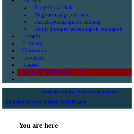
Piaristák
Szegedi piaristák
Magyarországi piaristák
Piarista pedagógia és lelkiség
Rendi ünnepek emléknapok imanapok
E-napló
E-menza
Classroom
Levelezés
Keresés
Alapfokú Művészeti Iskola
.
Dugonics András Piarista Gimnázium
Alapfokú Művészeti Iskola és Kollégium
You are here