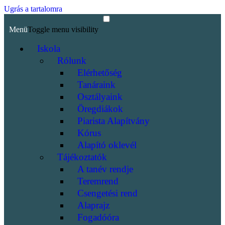
Ugrás a tartalomra
Menü
Toggle menu visibility
Iskola
Rólunk
Elérhetőség
Tanáraink
Osztályaink
Öregdiákok
Piarista Alapítvány
Kórus
Alapító oklevél
Tájékoztatók
A tanév rendje
Teremrend
Csengetési rend
Alaprajz
Fogadóóra