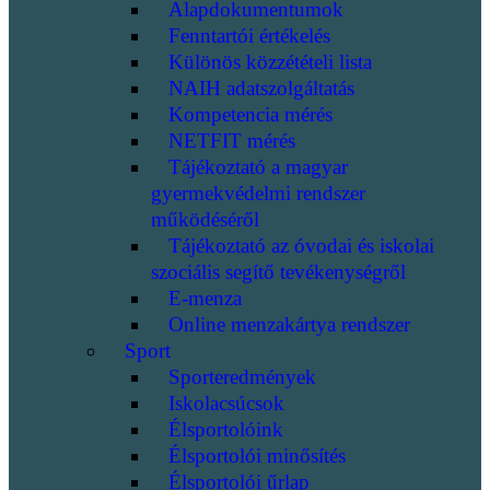
Alapdokumentumok
Fenntartói értékelés
Különös közzétételi lista
NAIH adatszolgáltatás
Kompetencia mérés
NETFIT mérés
Tájékoztató a magyar
gyermekvédelmi rendszer
működéséről
Tájékoztató az óvodai és iskolai
szociális segítő tevékenységről
E-menza
Online menzakártya rendszer
Sport
Sporteredmények
Iskolacsúcsok
Élsportolóink
Élsportolói minősítés
Élsportolói űrlap