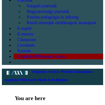
Piaristák
Szegedi piaristák
Magyarországi piaristák
Piarista pedagógia és lelkiség
Rendi ünnepek emléknapok imanapok
E-napló
E-menza
Classroom
Levelezés
Keresés
Alapfokú Művészeti Iskola
.
Dugonics András Piarista Gimnázium
Alapfokú Művészeti Iskola és Kollégium
You are here