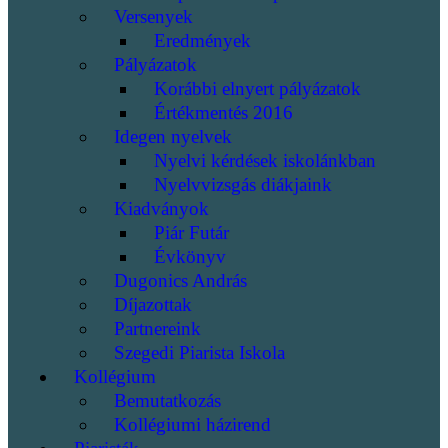
Versenyek
Eredmények
Pályázatok
Korábbi elnyert pályázatok
Értékmentés 2016
Idegen nyelvek
Nyelvi kérdések iskolánkban
Nyelvvizsgás diákjaink
Kiadványok
Piár Futár
Évkönyv
Dugonics András
Díjazottak
Partnereink
Szegedi Piarista Iskola
Kollégium
Bemutatkozás
Kollégiumi házirend