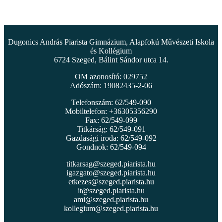
Dugonics András Piarista Gimnázium, Alapfokú Művészeti Iskola
és Kollégium
6724 Szeged, Bálint Sándor utca 14.
OM azonosító: 029752
Adószám: 19082435-2-06
Telefonszám: 62/549-090
Mobiltelefon: +36305356290
Fax: 62/549-099
Titkárság: 62/549-091
Gazdasági iroda: 62/549-092
Gondnok: 62/549-094
titkarsag@szeged.piarista.hu
igazgato@szeged.piarista.hu
etkezes@szeged.piarista.hu
it@szeged.piarista.hu
ami@szeged.piarista.hu
kollegium@szeged.piarista.hu