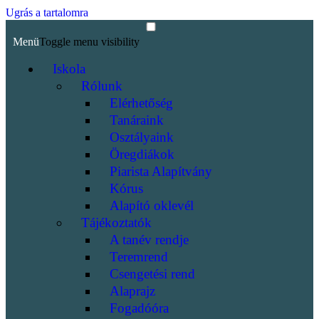
Ugrás a tartalomra
Menü
Toggle menu visibility
Iskola
Rólunk
Elérhetőség
Tanáraink
Osztályaink
Öregdiákok
Piarista Alapítvány
Kórus
Alapító oklevél
Tájékoztatók
A tanév rendje
Teremrend
Csengetési rend
Alaprajz
Fogadóóra