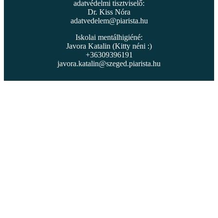
adatvédelmi tisztviselő:
Dr. Kiss Nóra
adatvedelem@piarista.hu
Iskolai mentálhigiéné:
Javora Katalin (Kitty néni :)
+36309396191
javora.katalin@szeged.piarista.hu