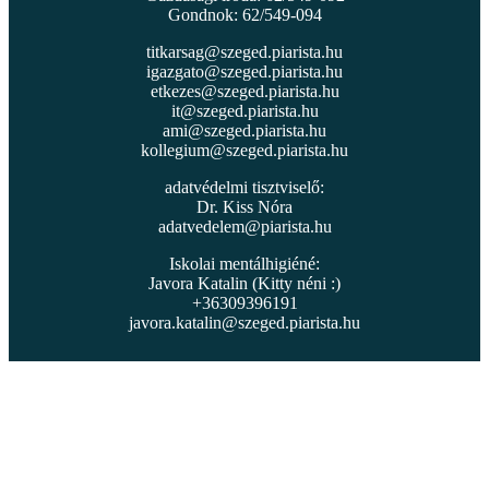
Gondnok: 62/549-094
titkarsag@szeged.piarista.hu
igazgato@szeged.piarista.hu
etkezes@szeged.piarista.hu
it@szeged.piarista.hu
ami@szeged.piarista.hu
kollegium@szeged.piarista.hu
adatvédelmi tisztviselő:
Dr. Kiss Nóra
adatvedelem@piarista.hu
Iskolai mentálhigiéné:
Javora Katalin (Kitty néni :)
+36309396191
javora.katalin@szeged.piarista.hu