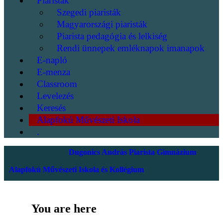
Piaristák
Szegedi piaristák
Magyarországi piaristák
Piarista pedagógia és lelkiség
Rendi ünnepek emléknapok imanapok
E-napló
E-menza
Classroom
Levelezés
Keresés
Alapfokú Művészeti Iskola
.
Dugonics András Piarista Gimnázium
Alapfokú Művészeti Iskola és Kollégium
You are here