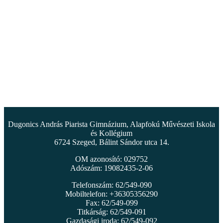
Dugonics András Piarista Gimnázium, Alapfokú Művészeti Iskola
és Kollégium
6724 Szeged, Bálint Sándor utca 14.
OM azonosító: 029752
Adószám: 19082435-2-06
Telefonszám: 62/549-090
Mobiltelefon: +36305356290
Fax: 62/549-099
Titkárság: 62/549-091
Gazdasági iroda: 62/549-092