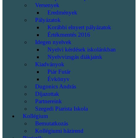
Versenyek
Eredmények
Pályázatok
Korábbi elnyert pályázatok
Értékmentés 2016
Idegen nyelvek
Nyelvi kérdések iskolánkban
Nyelvvizsgás diákjaink
Kiadványok
Piár Futár
Évkönyv
Dugonics András
Díjazottak
Partnereink
Szegedi Piarista Iskola
Kollégium
Bemutatkozás
Kollégiumi házirend