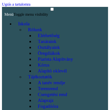
Ugrás a tartalomra
Menü
Toggle menu visibility
Iskola
Rólunk
Elérhetőség
Tanáraink
Osztályaink
Öregdiákok
Piarista Alapítvány
Kórus
Alapító oklevél
Tájékoztatók
A tanév rendje
Teremrend
Csengetési rend
Alaprajz
Fogadóóra