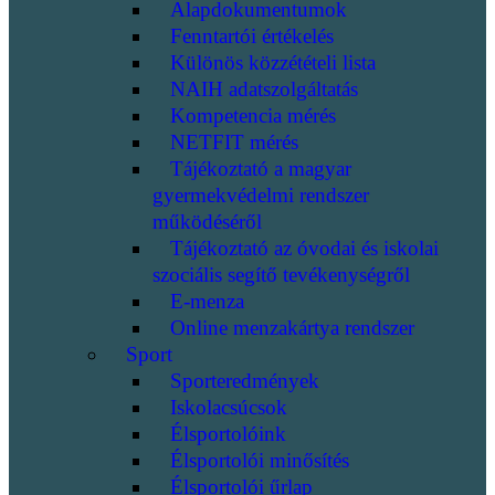
Alapdokumentumok
Fenntartói értékelés
Különös közzétételi lista
NAIH adatszolgáltatás
Kompetencia mérés
NETFIT mérés
Tájékoztató a magyar
gyermekvédelmi rendszer
működéséről
Tájékoztató az óvodai és iskolai
szociális segítő tevékenységről
E-menza
Online menzakártya rendszer
Sport
Sporteredmények
Iskolacsúcsok
Élsportolóink
Élsportolói minősítés
Élsportolói űrlap