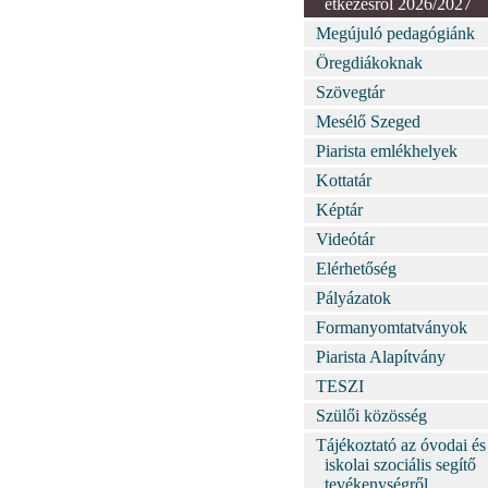
étkezésről 2026/2027
Megújuló pedagógiánk
Öregdiákoknak
Szövegtár
Mesélő Szeged
Piarista emlékhelyek
Kottatár
Képtár
Videótár
Elérhetőség
Pályázatok
Formanyomtatványok
Piarista Alapítvány
TESZI
Szülői közösség
Tájékoztató az óvodai és
iskolai szociális segítő
tevékenységről