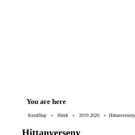
You are here
Kezdőlap
»
Hirek
»
2019 2020
»
Hittanversen
Hittanverseny