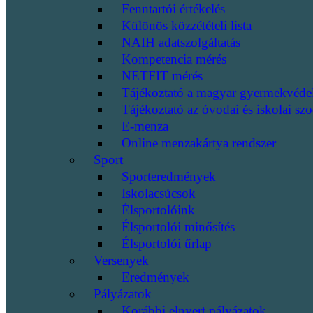
Fenntartói értékelés
Különös közzétételi lista
NAIH adatszolgáltatás
Kompetencia mérés
NETFIT mérés
Tájékoztató a magyar gyermekvéde
Tájékoztató az óvodai és iskolai szo
E-menza
Online menzakártya rendszer
Sport
Sporteredmények
Iskolacsúcsok
Élsportolóink
Élsportolói minősítés
Élsportolói űrlap
Versenyek
Eredmények
Pályázatok
Korábbi elnyert pályázatok