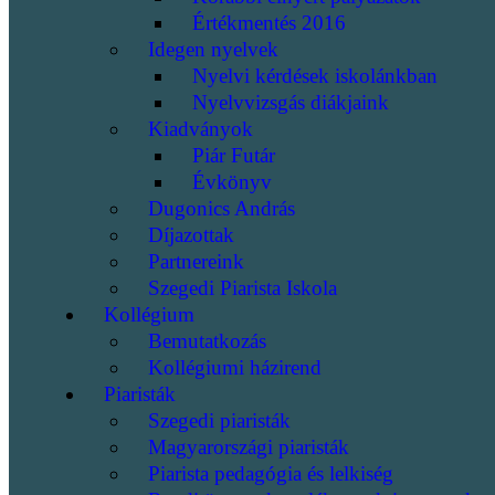
Értékmentés 2016
Idegen nyelvek
Nyelvi kérdések iskolánkban
Nyelvvizsgás diákjaink
Kiadványok
Piár Futár
Évkönyv
Dugonics András
Díjazottak
Partnereink
Szegedi Piarista Iskola
Kollégium
Bemutatkozás
Kollégiumi házirend
Piaristák
Szegedi piaristák
Magyarországi piaristák
Piarista pedagógia és lelkiség