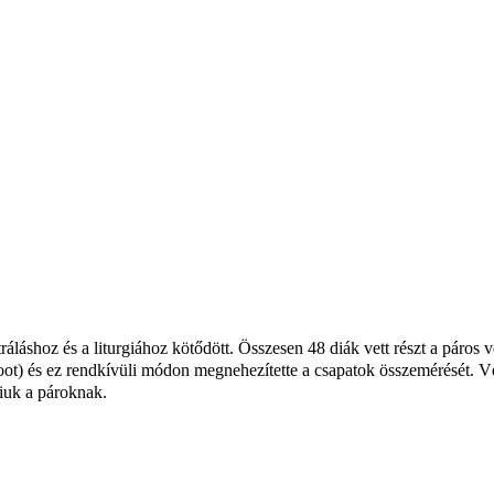
ráláshoz és a liturgiához kötődött. Összesen 48 diák vett részt a páros
oot) és ez rendkívüli módon megnehezítette a csapatok összemérését. V
niuk a pároknak.