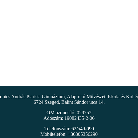
nics András Piarista Gimnázium, Alapfokú Művészeti Iskola és Koll
6724 Szeged, Bálint Sándor utca 14.
OM azonosító: 029752
Adószám: 19082435-2-06
Telefonszám: 62/549-090
Mobiltelefon: +36305356290