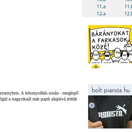
 versenyben. A lebonyolítás során - meglepő
égül a nagyoknál már papír alapúvá tettük