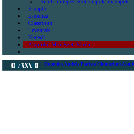
Rendi ünnepek emléknapok imanapok
E-napló
E-menza
Classroom
Levelezés
Keresés
Alapfokú Művészeti Iskola
.
Dugonics András Piarista Gimnázium Alapfo