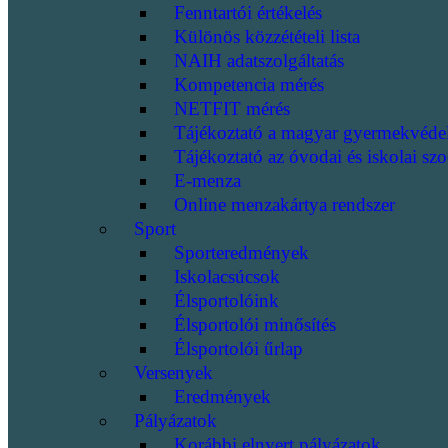
Fenntartói értékelés
Különös közzétételi lista
NAIH adatszolgáltatás
Kompetencia mérés
NETFIT mérés
Tájékoztató a magyar gyermekvéde
Tájékoztató az óvodai és iskolai szo
E-menza
Online menzakártya rendszer
Sport
Sporteredmények
Iskolacsúcsok
Élsportolóink
Élsportolói minősítés
Élsportolói űrlap
Versenyek
Eredmények
Pályázatok
Korábbi elnyert pályázatok