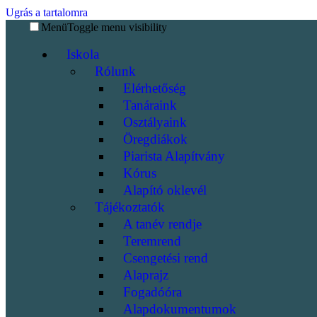
Ugrás a tartalomra
Menü
Toggle menu visibility
Iskola
Rólunk
Elérhetőség
Tanáraink
Osztályaink
Öregdiákok
Piarista Alapítvány
Kórus
Alapító oklevél
Tájékoztatók
A tanév rendje
Teremrend
Csengetési rend
Alaprajz
Fogadóóra
Alapdokumentumok