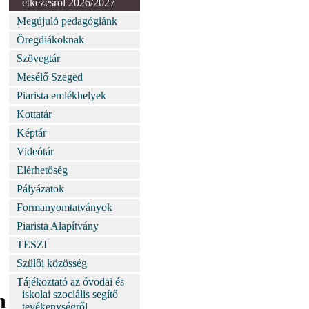
étkezésről 2026/2027
Megújuló pedagógiánk
Öregdiákoknak
Szövegtár
Mesélő Szeged
Piarista emlékhelyek
Kottatár
Képtár
Videótár
Elérhetőség
Pályázatok
Formanyomtatványok
Piarista Alapítvány
TESZI
Szülői közösség
Tájékoztató az óvodai és
n
iskolai szociális segítő
tevékenységről