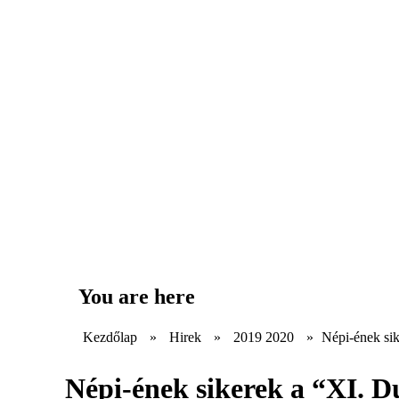
You are here
Kezdőlap
»
Hirek
»
2019 2020
»
Népi-ének sik
Népi-ének sikerek a “XI. D