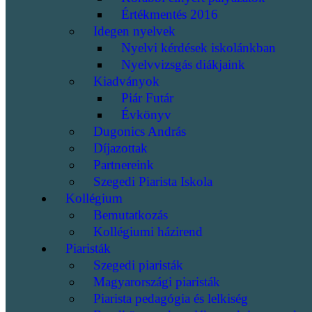
Értékmentés 2016
Idegen nyelvek
Nyelvi kérdések iskolánkban
Nyelvvizsgás diákjaink
Kiadványok
Piár Futár
Évkönyv
Dugonics András
Díjazottak
Partnereink
Szegedi Piarista Iskola
Kollégium
Bemutatkozás
Kollégiumi házirend
Piaristák
Szegedi piaristák
Magyarországi piaristák
Piarista pedagógia és lelkiség