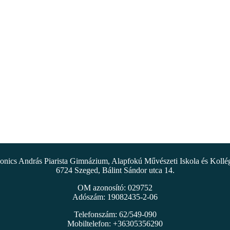
nics András Piarista Gimnázium, Alapfokú Művészeti Iskola és Koll
6724 Szeged, Bálint Sándor utca 14.
OM azonosító: 029752
Adószám: 19082435-2-06
Telefonszám: 62/549-090
Mobiltelefon: +36305356290