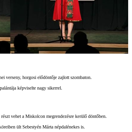
ei verseny, horgosi elődöntője zajlott szombaton.
lántája képviselte nagy sikerrel.
i részt vehet a Miskolcon megrendezésre kerülő döntőben.
köreiben ült Sebestyén Márta népdalénekes is.