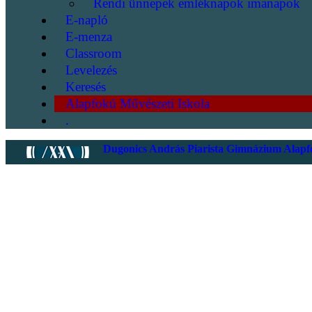
Rendi ünnepek emléknapok imanapok
E-napló
E-menza
Classroom
Levelezés
Keresés
Alapfokú Művészeti Iskola
.
Dugonics András Piarista Gimnázium Alapfo