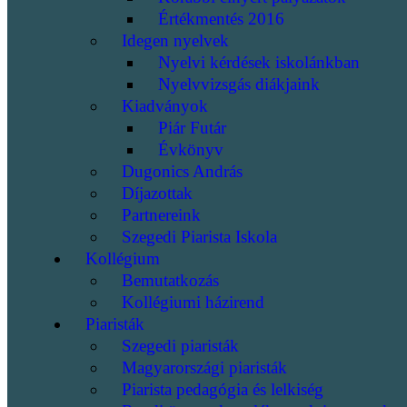
Értékmentés 2016
Idegen nyelvek
Nyelvi kérdések iskolánkban
Nyelvvizsgás diákjaink
Kiadványok
Piár Futár
Évkönyv
Dugonics András
Díjazottak
Partnereink
Szegedi Piarista Iskola
Kollégium
Bemutatkozás
Kollégiumi házirend
Piaristák
Szegedi piaristák
Magyarországi piaristák
Piarista pedagógia és lelkiség