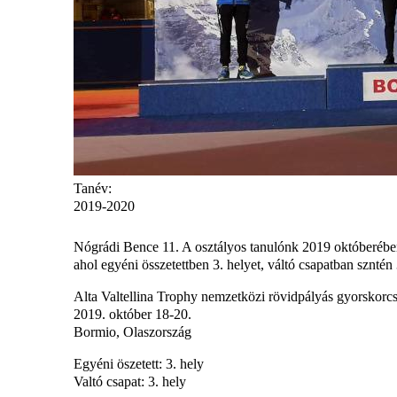
Tanév:
2019-2020
Nógrádi Bence 11. A osztályos tanulónk 2019 októberében
ahol egyéni összetettben 3. helyet, váltó csapatban szntén 3
Alta Valtellina Trophy nemzetközi rövidpályás gyorskorc
2019. október 18-20.
Bormio, Olaszország
Egyéni öszetett: 3. hely
Valtó csapat: 3. hely