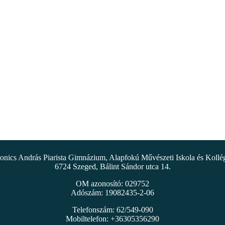
nics András Piarista Gimnázium, Alapfokú Művészeti Iskola és Koll
6724 Szeged, Bálint Sándor utca 14.
OM azonosító: 029752
Adószám: 19082435-2-06
Telefonszám: 62/549-090
Mobiltelefon: +36305356290