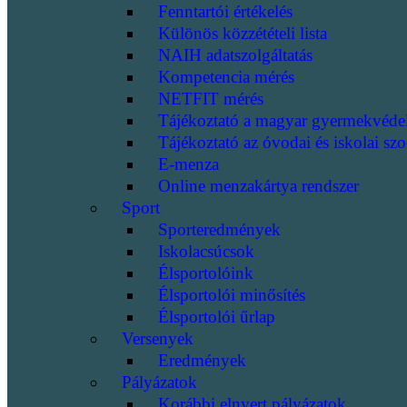
Fenntartói értékelés
Különös közzétételi lista
NAIH adatszolgáltatás
Kompetencia mérés
NETFIT mérés
Tájékoztató a magyar gyermekvéde
Tájékoztató az óvodai és iskolai szo
E-menza
Online menzakártya rendszer
Sport
Sporteredmények
Iskolacsúcsok
Élsportolóink
Élsportolói minősítés
Élsportolói űrlap
Versenyek
Eredmények
Pályázatok
Korábbi elnyert pályázatok