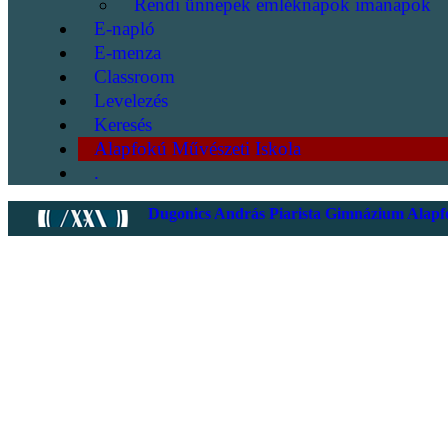
Rendi ünnepek emléknapok imanapok
E-napló
E-menza
Classroom
Levelezés
Keresés
Alapfokú Művészeti Iskola
.
Dugonics András Piarista Gimnázium Alapfo