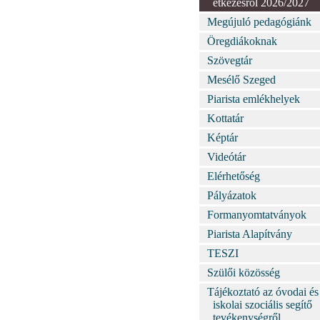
étkezésről 2026/2027
Megújuló pedagógiánk
Öregdiákoknak
Szövegtár
Mesélő Szeged
Piarista emlékhelyek
Kottatár
Képtár
Videótár
Elérhetőség
Pályázatok
Formanyomtatványok
Piarista Alapítvány
TESZI
Szülői közösség
Tájékoztató az óvodai és
iskolai szociális segítő
tevékenységről