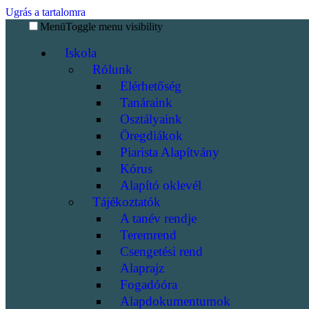
Ugrás a tartalomra
Menü
Toggle menu visibility
Iskola
Rólunk
Elérhetőség
Tanáraink
Osztályaink
Öregdiákok
Piarista Alapítvány
Kórus
Alapító oklevél
Tájékoztatók
A tanév rendje
Teremrend
Csengetési rend
Alaprajz
Fogadóóra
Alapdokumentumok