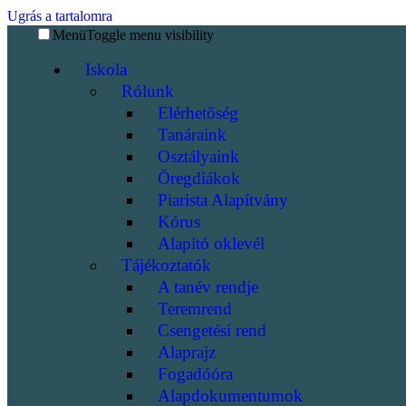
Ugrás a tartalomra
Menü
Toggle menu visibility
Iskola
Rólunk
Elérhetőség
Tanáraink
Osztályaink
Öregdiákok
Piarista Alapítvány
Kórus
Alapító oklevél
Tájékoztatók
A tanév rendje
Teremrend
Csengetési rend
Alaprajz
Fogadóóra
Alapdokumentumok