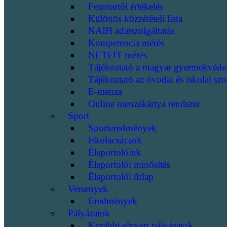
Fenntartói értékelés
Különös közzétételi lista
NAIH adatszolgáltatás
Kompetencia mérés
NETFIT mérés
Tájékoztató a magyar gyermekvéde
Tájékoztató az óvodai és iskolai szo
E-menza
Online menzakártya rendszer
Sport
Sporteredmények
Iskolacsúcsok
Élsportolóink
Élsportolói minősítés
Élsportolói űrlap
Versenyek
Eredmények
Pályázatok
Korábbi elnyert pályázatok