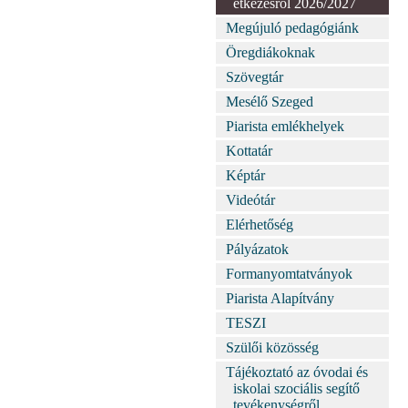
étkezésről 2026/2027
Megújuló pedagógiánk
Öregdiákoknak
Szövegtár
Mesélő Szeged
Piarista emlékhelyek
Kottatár
Képtár
Videótár
Elérhetőség
Pályázatok
Formanyomtatványok
Piarista Alapítvány
TESZI
Szülői közösség
Tájékoztató az óvodai és
iskolai szociális segítő
tevékenységről