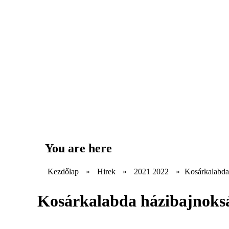
You are here
Kezdőlap
»
Hirek
»
2021 2022
»
Kosárkalabda
Kosárkalabda házibajnoks