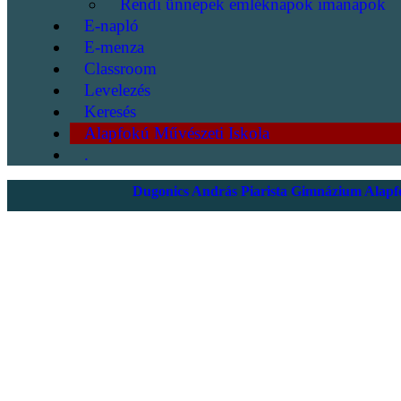
Rendi ünnepek emléknapok imanapok
E-napló
E-menza
Classroom
Levelezés
Keresés
Alapfokú Művészeti Iskola
.
Dugonics András Piarista Gimnázium Alapfo