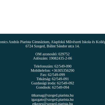
nics András Piarista Gimnázium, Alapfokú Művészeti Iskola és Koll
6724 Szeged, Bálint Sándor utca 14.
OM azonosító: 029752
Adószám: 19082435-2-06
Telefonszám: 62/549-090
Mobiltelefon: +36305356290
Fax: 62/549-099
Titkárság: 62/549-091
Gazdasági iroda: 62/549-092
Gondnok: 62/549-094
titkarsag@szeged.piarista.hu
igazgato@szeged.piarista.hu
etkezes@szeged.piarista.hu