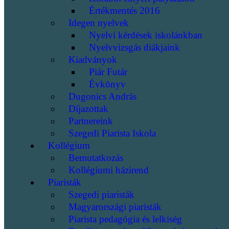
Értékmentés 2016
Idegen nyelvek
Nyelvi kérdések iskolánkban
Nyelvvizsgás diákjaink
Kiadványok
Piár Futár
Évkönyv
Dugonics András
Díjazottak
Partnereink
Szegedi Piarista Iskola
Kollégium
Bemutatkozás
Kollégiumi házirend
Piaristák
Szegedi piaristák
Magyarországi piaristák
Piarista pedagógia és lelkiség