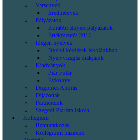
Versenyek
Eredmények
Pályázatok
Korábbi elnyert pályázatok
Értékmentés 2016
Idegen nyelvek
Nyelvi kérdések iskolánkban
Nyelvvizsgás diákjaink
Kiadványok
Piár Futár
Évkönyv
Dugonics András
Díjazottak
Partnereink
Szegedi Piarista Iskola
Kollégium
Bemutatkozás
Kollégiumi házirend