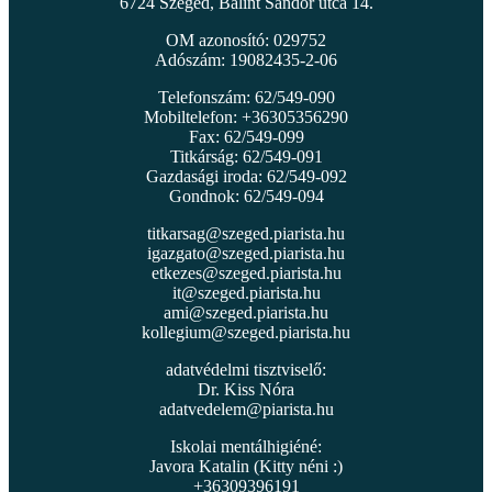
6724 Szeged, Bálint Sándor utca 14.
OM azonosító: 029752
Adószám: 19082435-2-06
Telefonszám: 62/549-090
Mobiltelefon: +36305356290
Fax: 62/549-099
Titkárság: 62/549-091
Gazdasági iroda: 62/549-092
Gondnok: 62/549-094
titkarsag@szeged.piarista.hu
igazgato@szeged.piarista.hu
etkezes@szeged.piarista.hu
it@szeged.piarista.hu
ami@szeged.piarista.hu
kollegium@szeged.piarista.hu
adatvédelmi tisztviselő:
Dr. Kiss Nóra
adatvedelem@piarista.hu
Iskolai mentálhigiéné:
Javora Katalin (Kitty néni :)
+36309396191