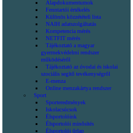
Alapdokumentumok
Fenntartói értékelés
Különös közzétételi lista
NAIH adatszolgáltatás
Kompetencia mérés
NETFIT mérés
Tájékoztató a magyar
gyermekvédelmi rendszer
működéséről
Tájékoztató az óvodai és iskolai
szociális segítő tevékenységről
E-menza
Online menzakártya rendszer
Sport
Sporteredmények
Iskolacsúcsok
Élsportolóink
Élsportolói minősítés
Élsportolói űrlap