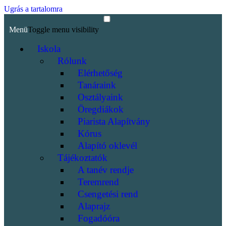
Ugrás a tartalomra
Menü
Toggle menu visibility
Iskola
Rólunk
Elérhetőség
Tanáraink
Osztályaink
Öregdiákok
Piarista Alapítvány
Kórus
Alapító oklevél
Tájékoztatók
A tanév rendje
Teremrend
Csengetési rend
Alaprajz
Fogadóóra