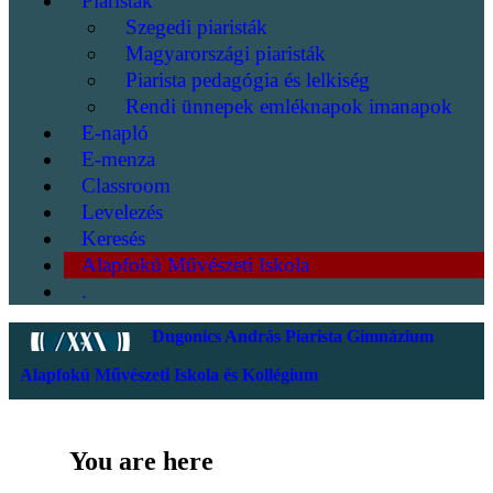
Piaristák
Szegedi piaristák
Magyarországi piaristák
Piarista pedagógia és lelkiség
Rendi ünnepek emléknapok imanapok
E-napló
E-menza
Classroom
Levelezés
Keresés
Alapfokú Művészeti Iskola
.
Dugonics András Piarista Gimnázium
Alapfokú Művészeti Iskola és Kollégium
You are here