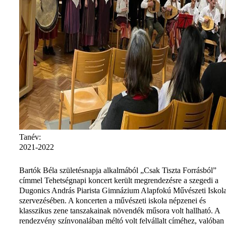
Tanév:
2021-2022
Bartók Béla születésnapja alkalmából „Csak Tiszta Forrásból”
címmel Tehetségnapi koncert került megrendezésre a szegedi a
Dugonics András Piarista Gimnázium Alapfokú Művészeti Iskol
szervezésében. A koncerten a művészeti iskola népzenei és
klasszikus zene tanszakainak növendék műsora volt hallható. A
rendezvény színvonalában méltó volt felvállalt címéhez, valóban