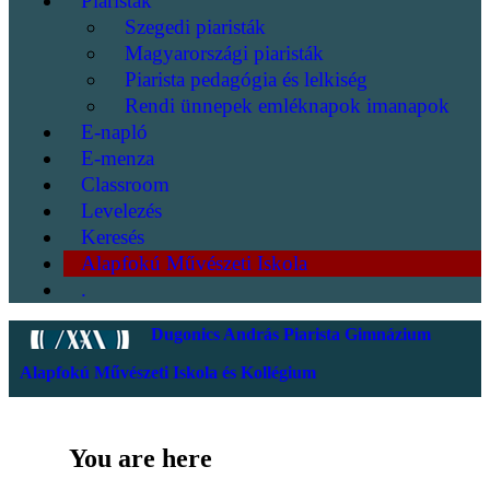
Piaristák
Szegedi piaristák
Magyarországi piaristák
Piarista pedagógia és lelkiség
Rendi ünnepek emléknapok imanapok
E-napló
E-menza
Classroom
Levelezés
Keresés
Alapfokú Művészeti Iskola
.
Dugonics András Piarista Gimnázium
Alapfokú Művészeti Iskola és Kollégium
You are here