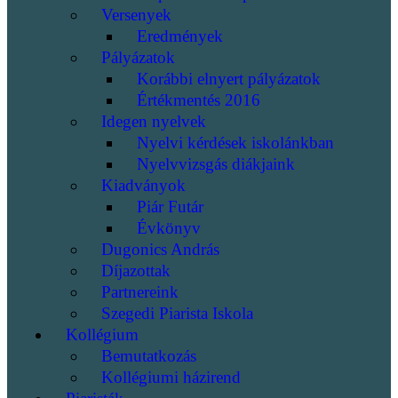
Versenyek
Eredmények
Pályázatok
Korábbi elnyert pályázatok
Értékmentés 2016
Idegen nyelvek
Nyelvi kérdések iskolánkban
Nyelvvizsgás diákjaink
Kiadványok
Piár Futár
Évkönyv
Dugonics András
Díjazottak
Partnereink
Szegedi Piarista Iskola
Kollégium
Bemutatkozás
Kollégiumi házirend