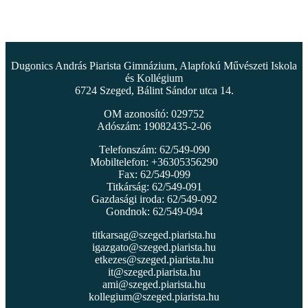
Dugonics András Piarista Gimnázium, Alapfokú Művészeti Iskola
és Kollégium
6724 Szeged, Bálint Sándor utca 14.
OM azonosító: 029752
Adószám: 19082435-2-06
Telefonszám: 62/549-090
Mobiltelefon: +36305356290
Fax: 62/549-099
Titkárság: 62/549-091
Gazdasági iroda: 62/549-092
Gondnok: 62/549-094
titkarsag@szeged.piarista.hu
igazgato@szeged.piarista.hu
etkezes@szeged.piarista.hu
it@szeged.piarista.hu
ami@szeged.piarista.hu
kollegium@szeged.piarista.hu