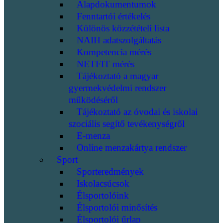
Alapdokumentumok
Fenntartói értékelés
Különös közzétételi lista
NAIH adatszolgáltatás
Kompetencia mérés
NETFIT mérés
Tájékoztató a magyar
gyermekvédelmi rendszer
működéséről
Tájékoztató az óvodai és iskolai
szociális segítő tevékenységről
E-menza
Online menzakártya rendszer
Sport
Sporteredmények
Iskolacsúcsok
Élsportolóink
Élsportolói minősítés
Élsportolói űrlap