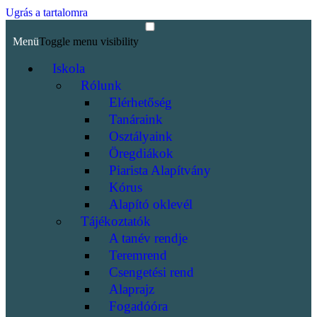
Ugrás a tartalomra
Menü
Toggle menu visibility
Iskola
Rólunk
Elérhetőség
Tanáraink
Osztályaink
Öregdiákok
Piarista Alapítvány
Kórus
Alapító oklevél
Tájékoztatók
A tanév rendje
Teremrend
Csengetési rend
Alaprajz
Fogadóóra