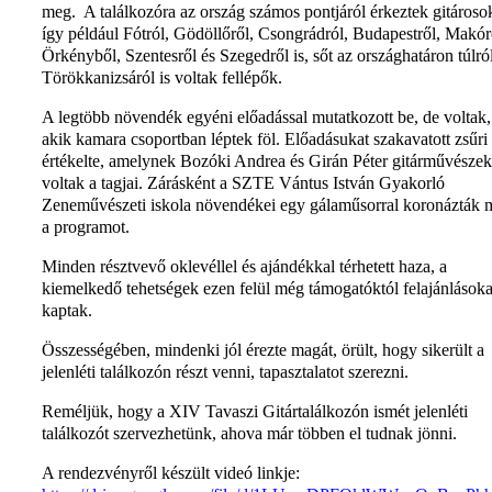
meg. A találkozóra az ország számos pontjáról érkeztek gitároso
így például Fótról, Gödöllőről, Csongrádról, Budapestről, Makór
Örkényből, Szentesről és Szegedről is, sőt az országhatáron túlról
Törökkanizsáról is voltak fellépők.
A legtöbb növendék egyéni előadással mutatkozott be, de voltak,
akik kamara csoportban léptek föl. Előadásukat szakavatott zsűri
értékelte, amelynek Bozóki Andrea és Girán Péter gitárművészek
voltak a tagjai. Zárásként a SZTE Vántus István Gyakorló
Zeneművészeti iskola növendékei egy gálaműsorral koronázták 
a programot.
Minden résztvevő oklevéllel és ajándékkal térhetett haza, a
kiemelkedő tehetségek ezen felül még támogatóktól felajánlásoka
kaptak.
Összességében, mindenki jól érezte magát, örült, hogy sikerült a
jelenléti találkozón részt venni, tapasztalatot szerezni.
Reméljük, hogy a XIV Tavaszi Gitártalálkozón ismét jelenléti
találkozót szervezhetünk, ahova már többen el tudnak jönni.
A rendezvényről készült videó linkje: