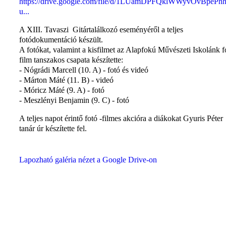
https://drive.google.com/file/d/1LUamDPFQklWWyvOvBpePh
u...
A XIII. Tavaszi Gitártalálkozó eseményéről a teljes
fotódokumentáció készült.
A fotókat, valamint a kisfilmet az Alapfokú Művészeti Iskolánk f
film tanszakos csapata készítette:
- Nógrádi Marcell (10. A) - fotó és videó
- Márton Máté (11. B) - videó
- Móricz Máté (9. A) - fotó
- Meszlényi Benjamin (9. C) - fotó
A teljes napot érintő fotó -filmes akcióra a diákokat Gyuris Péter
tanár úr készítette fel.
Lapozható galéria nézet a Google Drive-on