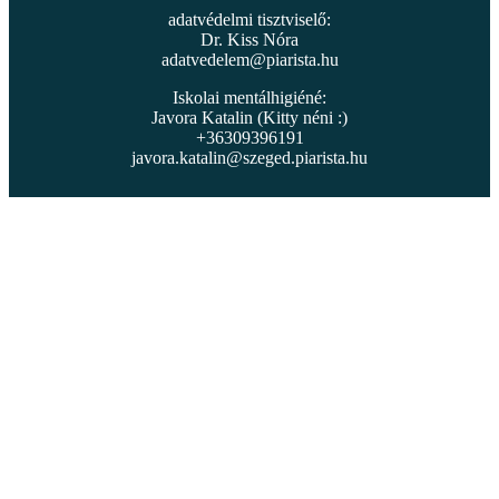
adatvédelmi tisztviselő:
Dr. Kiss Nóra
adatvedelem@piarista.hu
Iskolai mentálhigiéné:
Javora Katalin (Kitty néni :)
+36309396191
javora.katalin@szeged.piarista.hu