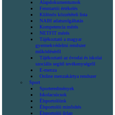
Alapdokumentumok
Fenntartói értékelés
Különös közzétételi lista
NAIH adatszolgáltatás
Kompetencia mérés
NETFIT mérés
Tájékoztató a magyar
gyermekvédelmi rendszer
működéséről
Tájékoztató az óvodai és iskolai
szociális segítő tevékenységről
E-menza
Online menzakártya rendszer
Sport
Sporteredmények
Iskolacsúcsok
Élsportolóink
Élsportolói minősítés
Élsportolói űrlap