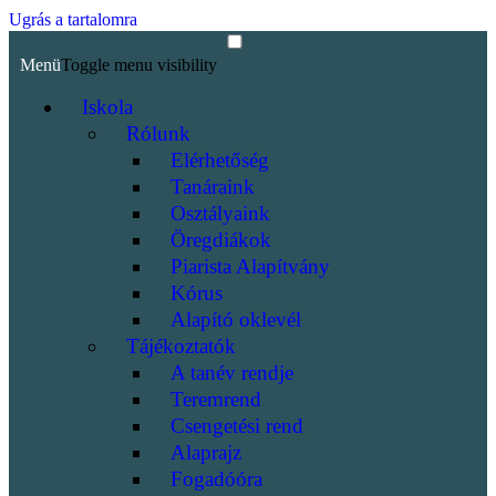
Ugrás a tartalomra
Menü
Toggle menu visibility
Iskola
Rólunk
Elérhetőség
Tanáraink
Osztályaink
Öregdiákok
Piarista Alapítvány
Kórus
Alapító oklevél
Tájékoztatók
A tanév rendje
Teremrend
Csengetési rend
Alaprajz
Fogadóóra