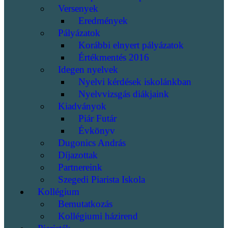
Versenyek
Eredmények
Pályázatok
Korábbi elnyert pályázatok
Értékmentés 2016
Idegen nyelvek
Nyelvi kérdések iskolánkban
Nyelvvizsgás diákjaink
Kiadványok
Piár Futár
Évkönyv
Dugonics András
Díjazottak
Partnereink
Szegedi Piarista Iskola
Kollégium
Bemutatkozás
Kollégiumi házirend