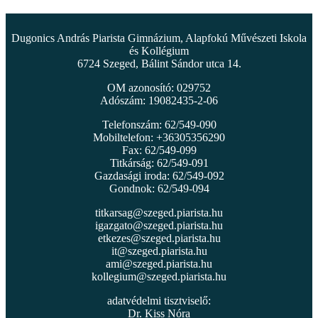
Dugonics András Piarista Gimnázium, Alapfokú Művészeti Iskola
és Kollégium
6724 Szeged, Bálint Sándor utca 14.
OM azonosító: 029752
Adószám: 19082435-2-06
Telefonszám: 62/549-090
Mobiltelefon: +36305356290
Fax: 62/549-099
Titkárság: 62/549-091
Gazdasági iroda: 62/549-092
Gondnok: 62/549-094
titkarsag@szeged.piarista.hu
igazgato@szeged.piarista.hu
etkezes@szeged.piarista.hu
it@szeged.piarista.hu
ami@szeged.piarista.hu
kollegium@szeged.piarista.hu
adatvédelmi tisztviselő:
Dr. Kiss Nóra