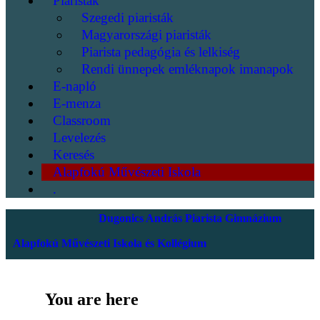
Piaristák
Szegedi piaristák
Magyarországi piaristák
Piarista pedagógia és lelkiség
Rendi ünnepek emléknapok imanapok
E-napló
E-menza
Classroom
Levelezés
Keresés
Alapfokú Művészeti Iskola
.
Dugonics András Piarista Gimnázium
Alapfokú Művészeti Iskola és Kollégium
You are here