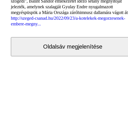
szögedi”, Bálint Sándor emlékezetét idéző sétány megnyitóját
jelezték, amelynek szalagját Gyulay Endre nyugalmazott
megyéspüspök a Mária Országa záróhimnusz dallamára vágott át
http://szeged-csanad.hu/2022/09/23/a-kotelekek-megorzesenek-
embere-megny...
Oldalsáv megjelenítése