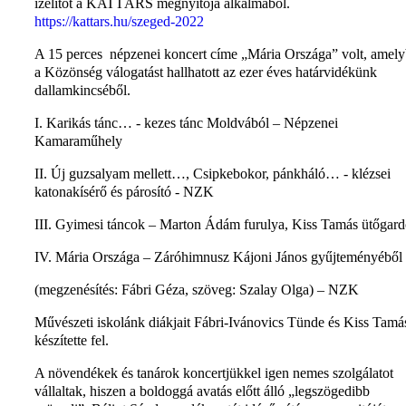
ízelítőt a KATTÁRS megnyitója alkalmából.
https://kattars.hu/szeged-2022
A 15 perces népzenei koncert címe „Mária Országa” volt, amel
a Közönség válogatást hallhatott az ezer éves határvidékünk
dallamkincséből.
I. Karikás tánc… - kezes tánc Moldvából – Népzenei
Kamaraműhely
II. Új guzsalyam mellett…, Csipkebokor, pánkháló… - klézsei
katonakísérő és párosító - NZK
III. Gyimesi táncok – Marton Ádám furulya, Kiss Tamás ütőgar
IV. Mária Országa – Záróhimnusz Kájoni János gyűjteményéből
(megzenésítés: Fábri Géza, szöveg: Szalay Olga) – NZK
Művészeti iskolánk diákjait Fábri-Ivánovics Tünde és Kiss Tamá
készítette fel.
A növendékek és tanárok koncertjükkel igen nemes szolgálatot
vállaltak, hiszen a boldoggá avatás előtt álló „legszögedibb