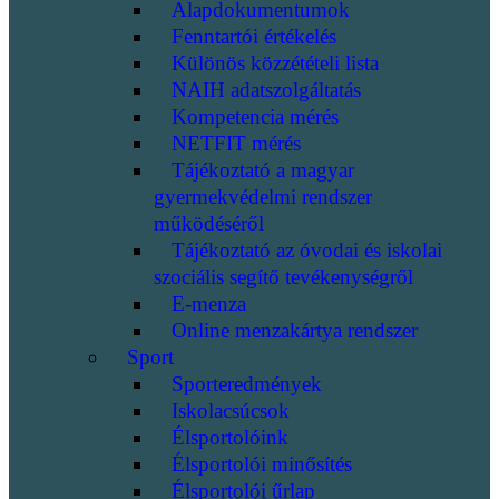
Alapdokumentumok
Fenntartói értékelés
Különös közzétételi lista
NAIH adatszolgáltatás
Kompetencia mérés
NETFIT mérés
Tájékoztató a magyar
gyermekvédelmi rendszer
működéséről
Tájékoztató az óvodai és iskolai
szociális segítő tevékenységről
E-menza
Online menzakártya rendszer
Sport
Sporteredmények
Iskolacsúcsok
Élsportolóink
Élsportolói minősítés
Élsportolói űrlap