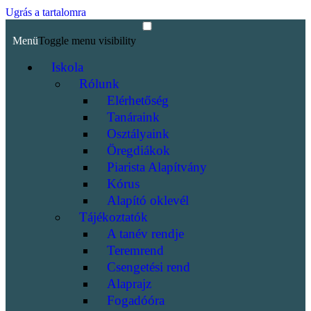
Ugrás a tartalomra
Menü
Toggle menu visibility
Iskola
Rólunk
Elérhetőség
Tanáraink
Osztályaink
Öregdiákok
Piarista Alapítvány
Kórus
Alapító oklevél
Tájékoztatók
A tanév rendje
Teremrend
Csengetési rend
Alaprajz
Fogadóóra