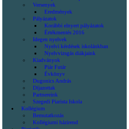
Versenyek
Eredmények
Pályázatok
Korábbi elnyert pályázatok
Értékmentés 2016
Idegen nyelvek
Nyelvi kérdések iskolánkban
Nyelvvizsgás diákjaink
Kiadványok
Piár Futár
Évkönyv
Dugonics András
Díjazottak
Partnereink
Szegedi Piarista Iskola
Kollégium
Bemutatkozás
Kollégiumi házirend