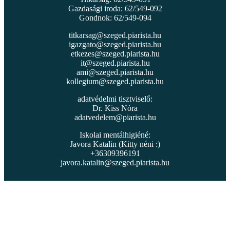
Gazdasági iroda: 62/549-092
Gondnok: 62/549-094
titkarsag@szeged.piarista.hu
igazgato@szeged.piarista.hu
etkezes@szeged.piarista.hu
it@szeged.piarista.hu
ami@szeged.piarista.hu
kollegium@szeged.piarista.hu
adatvédelmi tisztviselő:
Dr. Kiss Nóra
adatvedelem@piarista.hu
Iskolai mentálhigiéné:
Javora Katalin (Kitty néni :)
+36309396191
javora.katalin@szeged.piarista.hu