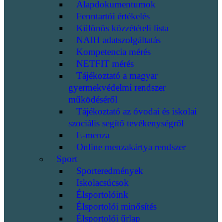
Alapdokumentumok
Fenntartói értékelés
Különös közzétételi lista
NAIH adatszolgáltatás
Kompetencia mérés
NETFIT mérés
Tájékoztató a magyar
gyermekvédelmi rendszer
működéséről
Tájékoztató az óvodai és iskolai
szociális segítő tevékenységről
E-menza
Online menzakártya rendszer
Sport
Sporteredmények
Iskolacsúcsok
Élsportolóink
Élsportolói minősítés
Élsportolói űrlap