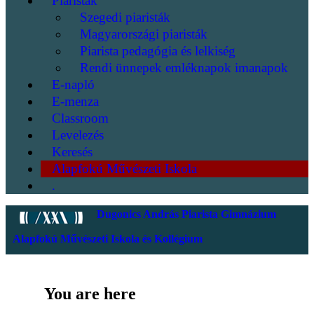
Piaristák
Szegedi piaristák
Magyarországi piaristák
Piarista pedagógia és lelkiség
Rendi ünnepek emléknapok imanapok
E-napló
E-menza
Classroom
Levelezés
Keresés
Alapfokú Művészeti Iskola
.
Dugonics András Piarista Gimnázium
Alapfokú Művészeti Iskola és Kollégium
You are here