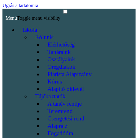
Ugrás a tartalomra
Menü
Toggle menu visibility
Iskola
Rólunk
Elérhetőség
Tanáraink
Osztályaink
Öregdiákok
Piarista Alapítvány
Kórus
Alapító oklevél
Tájékoztatók
A tanév rendje
Teremrend
Csengetési rend
Alaprajz
Fogadóóra