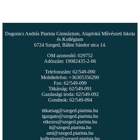
Dugonics András Piarista Gimnázium, Alapfokú Művészeti Iskola
és Kollégium
6724 Szeged, Bálint Sándor utca 14.
OM azonosító: 029752
Adószám: 19082435-2-06
Telefonszám: 62/549-090
Mobiltelefon: +36305356290
Fax: 62/549-099
Titkárság: 62/549-091
Gazdasági iroda: 62/549-092
Gondnok: 62/549-094
titkarsag@szeged.piarista.hu
igazgato@szeged.piarista.hu
etkezes@szeged.piarista.hu
it@szeged.piarista.hu
ami@szeged.piarista.hu
kollegium@szeged.piarista.hu