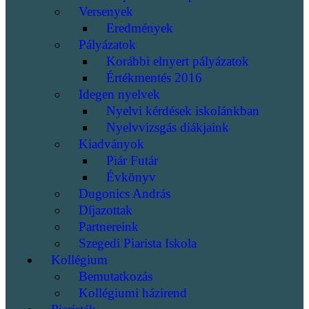
Versenyek
Eredmények
Pályázatok
Korábbi elnyert pályázatok
Értékmentés 2016
Idegen nyelvek
Nyelvi kérdések iskolánkban
Nyelvvizsgás diákjaink
Kiadványok
Piár Futár
Évkönyv
Dugonics András
Díjazottak
Partnereink
Szegedi Piarista Iskola
Kollégium
Bemutatkozás
Kollégiumi házirend