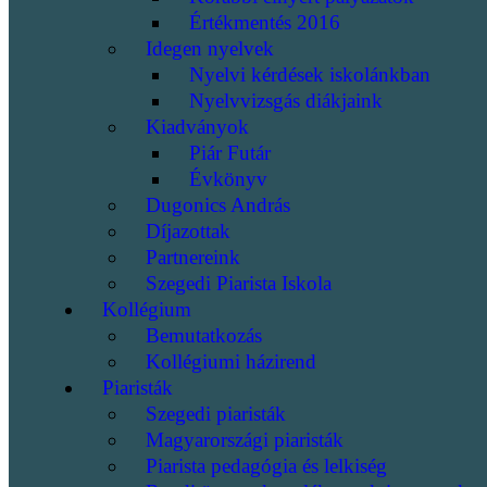
Értékmentés 2016
Idegen nyelvek
Nyelvi kérdések iskolánkban
Nyelvvizsgás diákjaink
Kiadványok
Piár Futár
Évkönyv
Dugonics András
Díjazottak
Partnereink
Szegedi Piarista Iskola
Kollégium
Bemutatkozás
Kollégiumi házirend
Piaristák
Szegedi piaristák
Magyarországi piaristák
Piarista pedagógia és lelkiség