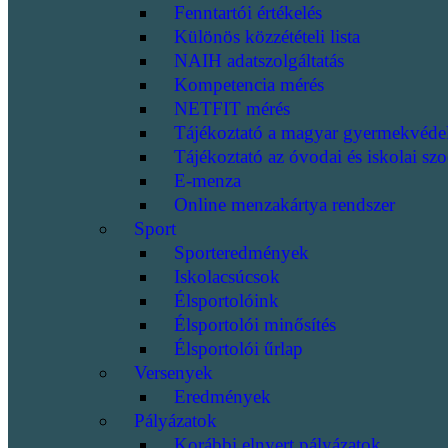
Fenntartói értékelés
Különös közzétételi lista
NAIH adatszolgáltatás
Kompetencia mérés
NETFIT mérés
Tájékoztató a magyar gyermekvéde
Tájékoztató az óvodai és iskolai szo
E-menza
Online menzakártya rendszer
Sport
Sporteredmények
Iskolacsúcsok
Élsportolóink
Élsportolói minősítés
Élsportolói űrlap
Versenyek
Eredmények
Pályázatok
Korábbi elnyert pályázatok