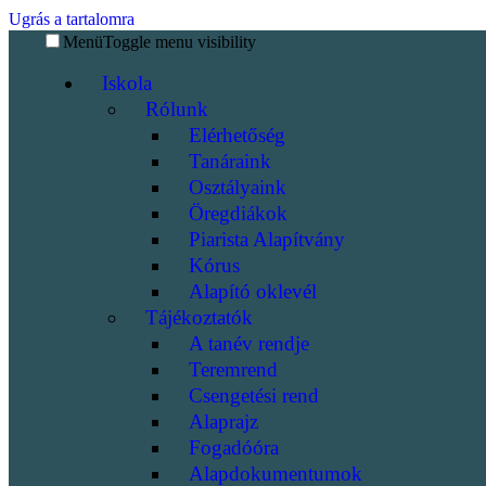
Ugrás a tartalomra
Menü
Toggle menu visibility
Iskola
Rólunk
Elérhetőség
Tanáraink
Osztályaink
Öregdiákok
Piarista Alapítvány
Kórus
Alapító oklevél
Tájékoztatók
A tanév rendje
Teremrend
Csengetési rend
Alaprajz
Fogadóóra
Alapdokumentumok