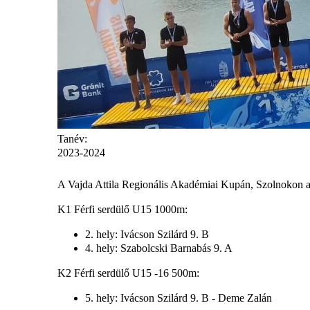
Tanév:
2023-2024
A Vajda Attila Regionális Akadémiai Kupán, Szolnokon a S
K1 Férfi serdülő U15 1000m:
2. hely: Ivácson Szilárd 9. B
4. hely: Szabolcski Barnabás 9. A
K2 Férfi serdülő U15 -16 500m:
5. hely: Ivácson Szilárd 9. B - Deme Zalán