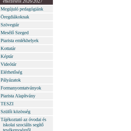
étkezésről 2026/2027
Megújuló pedagógiánk
Öregdiákoknak
Szövegtár
Mesélő Szeged
Piarista emlékhelyek
Kottatár
Képtár
Videótár
Elérhetőség
Pályázatok
Formanyomtatványok
Piarista Alapítvány
TESZI
Szülői közösség
Tájékoztató az óvodai és
iskolai szociális segítő
tevékenységről