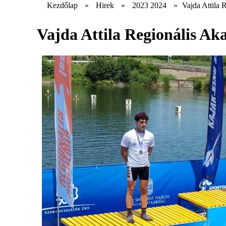
Kezdőlap
»
Hirek
»
2023 2024
»
Vajda Attila
Vajda Attila Regionális A