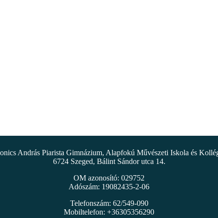
nics András Piarista Gimnázium, Alapfokú Művészeti Iskola és Koll
6724 Szeged, Bálint Sándor utca 14.
OM azonosító: 029752
Adószám: 19082435-2-06
Telefonszám: 62/549-090
Mobiltelefon: +36305356290