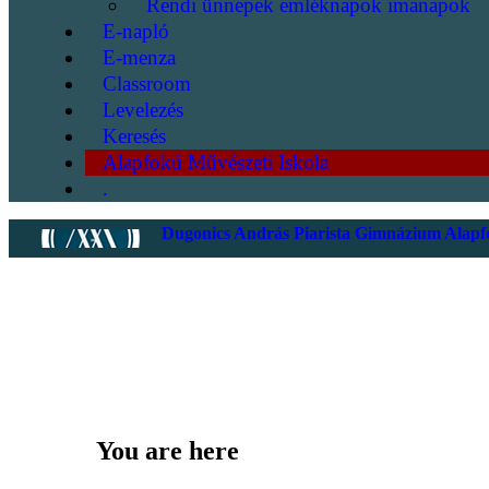
Rendi ünnepek emléknapok imanapok
E-napló
E-menza
Classroom
Levelezés
Keresés
Alapfokú Művészeti Iskola
.
Dugonics András Piarista Gimnázium Alapfo
You are here