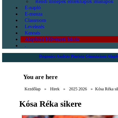
Rendi ünnepek emléknapok imanapok
E-napló
E-menza
Classroom
Levelezés
Keresés
Alapfokú Művészeti Iskola
.
Dugonics András Piarista Gimnázium Alapfo
You are here
Kezdőlap
»
Hirek
»
2025 2026
»
Kósa Réka si
Kósa Réka sikere