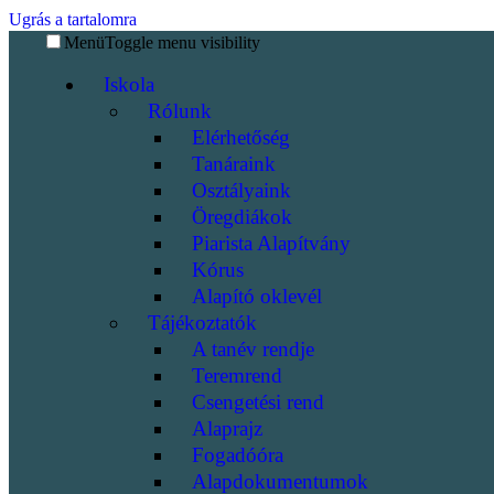
Ugrás a tartalomra
Menü
Toggle menu visibility
Iskola
Rólunk
Elérhetőség
Tanáraink
Osztályaink
Öregdiákok
Piarista Alapítvány
Kórus
Alapító oklevél
Tájékoztatók
A tanév rendje
Teremrend
Csengetési rend
Alaprajz
Fogadóóra
Alapdokumentumok