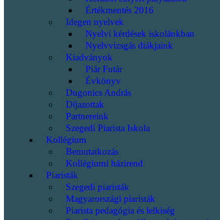
Értékmentés 2016
Idegen nyelvek
Nyelvi kérdések iskolánkban
Nyelvvizsgás diákjaink
Kiadványok
Piár Futár
Évkönyv
Dugonics András
Díjazottak
Partnereink
Szegedi Piarista Iskola
Kollégium
Bemutatkozás
Kollégiumi házirend
Piaristák
Szegedi piaristák
Magyarországi piaristák
Piarista pedagógia és lelkiség