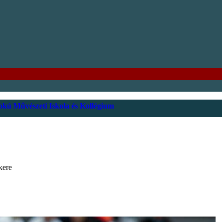
kú Művészeti Iskola és Kollégium
kere