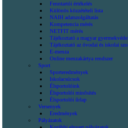
Fenntartói értékelés
Különös közzétételi lista
NAIH adatszolgáltatás
Kompetencia mérés
NETFIT mérés
Tájékoztató a magyar gyermekvéde
Tájékoztató az óvodai és iskolai szo
E-menza
Online menzakártya rendszer
Sport
Sporteredmények
Iskolacsúcsok
Élsportolóink
Élsportolói minősítés
Élsportolói űrlap
Versenyek
Eredmények
Pályázatok
Korábbi elnyert pályázatok