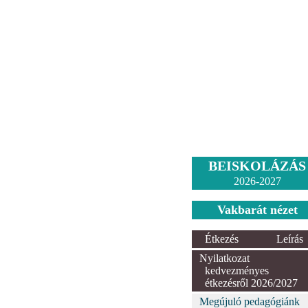
BEISKOLÁZÁS
2026-2027
Vakbarát nézet
Étkezés
Leírás
Nyilatkozat
kedvezményes
étkezésről 2026/2027
Megújuló pedagógiánk