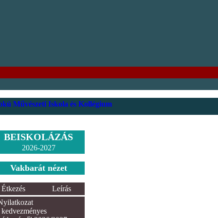
kú Művészeti Iskola és Kollégium
BEISKOLÁZÁS
2026-2027
Vakbarát nézet
Étkezés
Leírás
Nyilatkozat
kedvezményes