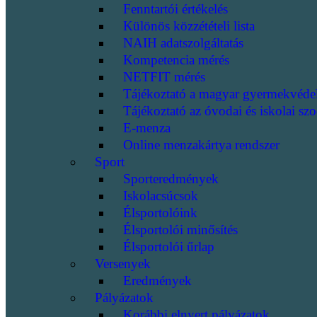
Fenntartói értékelés
Különös közzétételi lista
NAIH adatszolgáltatás
Kompetencia mérés
NETFIT mérés
Tájékoztató a magyar gyermekvéde
Tájékoztató az óvodai és iskolai szo
E-menza
Online menzakártya rendszer
Sport
Sporteredmények
Iskolacsúcsok
Élsportolóink
Élsportolói minősítés
Élsportolói űrlap
Versenyek
Eredmények
Pályázatok
Korábbi elnyert pályázatok