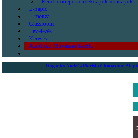
Rendi ünnepek emléknapok imanapok
E-napló
E-menza
Classroom
Levelezés
Keresés
Alapfokú Művészeti Iskola
.
Dugonics András Piarista Gimnázium Alapfo