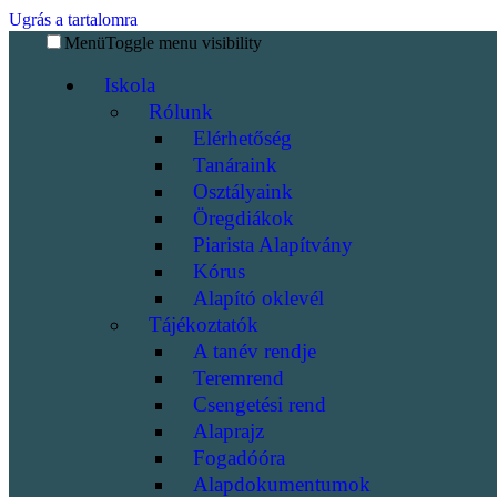
Ugrás a tartalomra
Menü
Toggle menu visibility
Iskola
Rólunk
Elérhetőség
Tanáraink
Osztályaink
Öregdiákok
Piarista Alapítvány
Kórus
Alapító oklevél
Tájékoztatók
A tanév rendje
Teremrend
Csengetési rend
Alaprajz
Fogadóóra
Alapdokumentumok