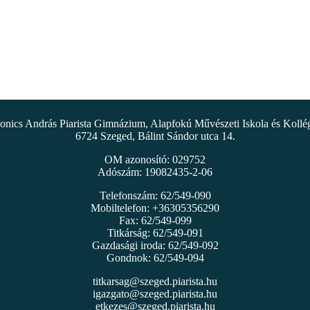
nics András Piarista Gimnázium, Alapfokú Művészeti Iskola és Koll
6724 Szeged, Bálint Sándor utca 14.
OM azonosító: 029752
Adószám: 19082435-2-06
Telefonszám: 62/549-090
Mobiltelefon: +36305356290
Fax: 62/549-099
Titkárság: 62/549-091
Gazdasági iroda: 62/549-092
Gondnok: 62/549-094
titkarsag@szeged.piarista.hu
igazgato@szeged.piarista.hu
etkezes@szeged.piarista.hu