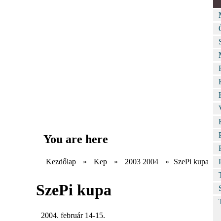
You are here
Kezdőlap
»
Kep
»
2003 2004
»
SzePi kupa
SzePi kupa
2004. február 14-15.