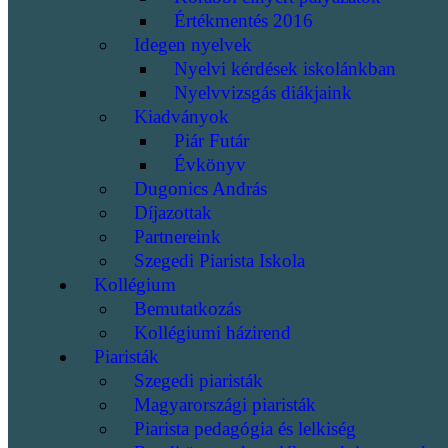
Értékmentés 2016
Idegen nyelvek
Nyelvi kérdések iskolánkban
Nyelvvizsgás diákjaink
Kiadványok
Piár Futár
Évkönyv
Dugonics András
Díjazottak
Partnereink
Szegedi Piarista Iskola
Kollégium
Bemutatkozás
Kollégiumi házirend
Piaristák
Szegedi piaristák
Magyarországi piaristák
Piarista pedagógia és lelkiség