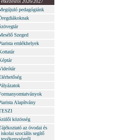
étkezésről 2026/2027
Megújuló pedagógiánk
Öregdiákoknak
Szövegtár
Mesélő Szeged
Piarista emlékhelyek
Kottatár
Képtár
Videótár
Elérhetőség
Pályázatok
Formanyomtatványok
Piarista Alapítvány
TESZI
Szülői közösség
Tájékoztató az óvodai és
iskolai szociális segítő
tevékenységről