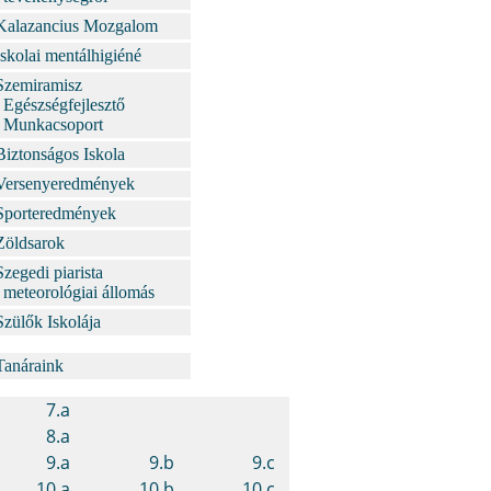
Kalazancius Mozgalom
Iskolai mentálhigiéné
Szemiramisz
Egészségfejlesztő
Munkacsoport
Biztonságos Iskola
Versenyeredmények
Sporteredmények
Zöldsarok
Szegedi piarista
meteorológiai állomás
Szülők Iskolája
Tanáraink