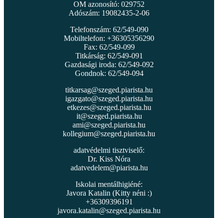
OM azonosító: 029752
Adószám: 19082435-2-06
Telefonszám: 62/549-090
Mobiltelefon: +36305356290
Fax: 62/549-099
Titkárság: 62/549-091
Gazdasági iroda: 62/549-092
Gondnok: 62/549-094
titkarsag@szeged.piarista.hu
igazgato@szeged.piarista.hu
etkezes@szeged.piarista.hu
it@szeged.piarista.hu
ami@szeged.piarista.hu
kollegium@szeged.piarista.hu
adatvédelmi tisztviselő:
Dr. Kiss Nóra
adatvedelem@piarista.hu
Iskolai mentálhigiéné:
Javora Katalin (Kitty néni :)
+36309396191
javora.katalin@szeged.piarista.hu