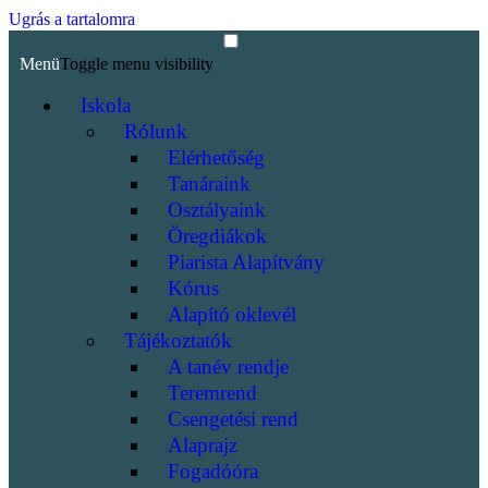
Ugrás a tartalomra
Menü
Toggle menu visibility
Iskola
Rólunk
Elérhetőség
Tanáraink
Osztályaink
Öregdiákok
Piarista Alapítvány
Kórus
Alapító oklevél
Tájékoztatók
A tanév rendje
Teremrend
Csengetési rend
Alaprajz
Fogadóóra