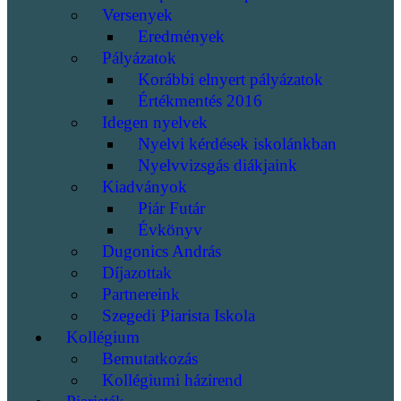
Versenyek
Eredmények
Pályázatok
Korábbi elnyert pályázatok
Értékmentés 2016
Idegen nyelvek
Nyelvi kérdések iskolánkban
Nyelvvizsgás diákjaink
Kiadványok
Piár Futár
Évkönyv
Dugonics András
Díjazottak
Partnereink
Szegedi Piarista Iskola
Kollégium
Bemutatkozás
Kollégiumi házirend