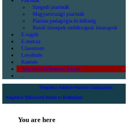
Piaristák
Szegedi piaristák
Magyarországi piaristák
Piarista pedagógia és lelkiség
Rendi ünnepek emléknapok imanapok
E-napló
E-menza
Classroom
Levelezés
Keresés
Alapfokú Művészeti Iskola
.
Dugonics András Piarista Gimnázium
Alapfokú Művészeti Iskola és Kollégium
You are here