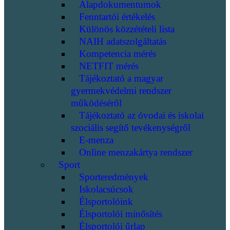
Alapdokumentumok
Fenntartói értékelés
Különös közzétételi lista
NAIH adatszolgáltatás
Kompetencia mérés
NETFIT mérés
Tájékoztató a magyar
gyermekvédelmi rendszer
működéséről
Tájékoztató az óvodai és iskolai
szociális segítő tevékenységről
E-menza
Online menzakártya rendszer
Sport
Sporteredmények
Iskolacsúcsok
Élsportolóink
Élsportolói minősítés
Élsportolói űrlap