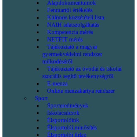
Alapdokumentumok
Fenntartói értékelés
Különös közzétételi lista
NAIH adatszolgáltatás
Kompetencia mérés
NETFIT mérés
Tájékoztató a magyar
gyermekvédelmi rendszer
működéséről
Tájékoztató az óvodai és iskolai
szociális segítő tevékenységről
E-menza
Online menzakártya rendszer
Sport
Sporteredmények
Iskolacsúcsok
Élsportolóink
Élsportolói minősítés
Élsportolói űrlap