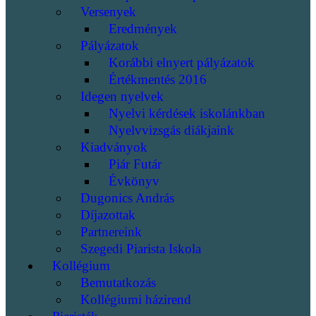
Versenyek
Eredmények
Pályázatok
Korábbi elnyert pályázatok
Értékmentés 2016
Idegen nyelvek
Nyelvi kérdések iskolánkban
Nyelvvizsgás diákjaink
Kiadványok
Piár Futár
Évkönyv
Dugonics András
Díjazottak
Partnereink
Szegedi Piarista Iskola
Kollégium
Bemutatkozás
Kollégiumi házirend