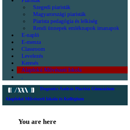
Piaristák
Szegedi piaristák
Magyarországi piaristák
Piarista pedagógia és lelkiség
Rendi ünnepek emléknapok imanapok
E-napló
E-menza
Classroom
Levelezés
Keresés
Alapfokú Művészeti Iskola
.
Dugonics András Piarista Gimnázium
Alapfokú Művészeti Iskola és Kollégium
You are here