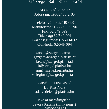
6724 Szeged, Bálint Sándor utca 14.
OM azonosító: 029752
Adószám: 19082435-2-06
Telefonszám: 62/549-090
Mobiltelefon: +36305356290
Fax: 62/549-099
Titkárság: 62/549-091
Gazdasági iroda: 62/549-092
Gondnok: 62/549-094
titkarsag@szeged.piarista.hu
igazgato@szeged.piarista.hu
etkezes@szeged.piarista.hu
it@szeged.piarista.hu
ami@szeged.piarista.hu
kollegium@szeged.piarista.hu
adatvédelmi tisztviselő:
Dr. Kiss Nóra
adatvedelem@piarista.hu
Iskolai mentálhigiéné:
Javora Katalin (Kitty néni :)
+36309396191