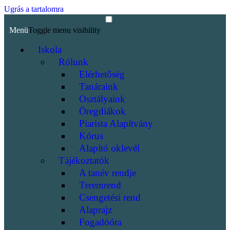
Ugrás a tartalomra
Menü
Toggle menu visibility
Iskola
Rólunk
Elérhetőség
Tanáraink
Osztályaink
Öregdiákok
Piarista Alapítvány
Kórus
Alapító oklevél
Tájékoztatók
A tanév rendje
Teremrend
Csengetési rend
Alaprajz
Fogadóóra