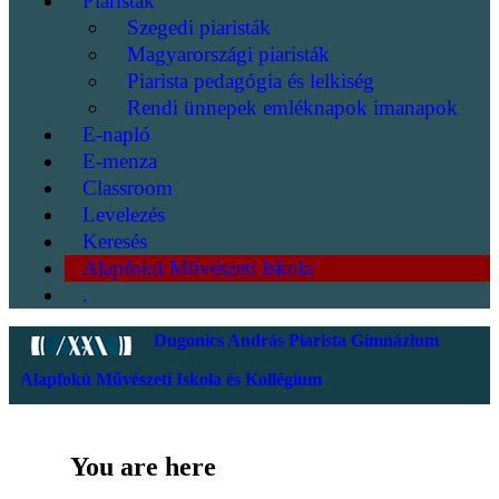
Piaristák
Szegedi piaristák
Magyarországi piaristák
Piarista pedagógia és lelkiség
Rendi ünnepek emléknapok imanapok
E-napló
E-menza
Classroom
Levelezés
Keresés
Alapfokú Művészeti Iskola
.
Dugonics András Piarista Gimnázium
Alapfokú Művészeti Iskola és Kollégium
You are here