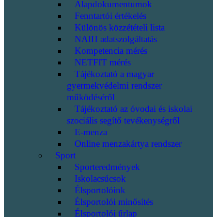
Alapdokumentumok
Fenntartói értékelés
Különös közzétételi lista
NAIH adatszolgáltatás
Kompetencia mérés
NETFIT mérés
Tájékoztató a magyar
gyermekvédelmi rendszer
működéséről
Tájékoztató az óvodai és iskolai
szociális segítő tevékenységről
E-menza
Online menzakártya rendszer
Sport
Sporteredmények
Iskolacsúcsok
Élsportolóink
Élsportolói minősítés
Élsportolói űrlap