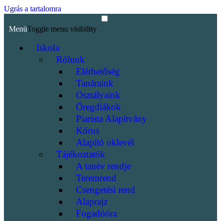
Ugrás a tartalomra
Menü
Toggle menu visibility
Iskola
Rólunk
Elérhetőség
Tanáraink
Osztályaink
Öregdiákok
Piarista Alapítvány
Kórus
Alapító oklevél
Tájékoztatók
A tanév rendje
Teremrend
Csengetési rend
Alaprajz
Fogadóóra