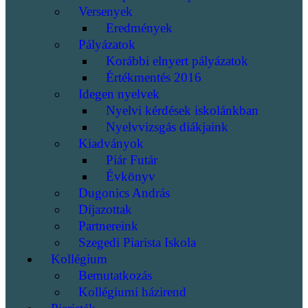
Versenyek
Eredmények
Pályázatok
Korábbi elnyert pályázatok
Értékmentés 2016
Idegen nyelvek
Nyelvi kérdések iskolánkban
Nyelvvizsgás diákjaink
Kiadványok
Piár Futár
Évkönyv
Dugonics András
Díjazottak
Partnereink
Szegedi Piarista Iskola
Kollégium
Bemutatkozás
Kollégiumi házirend