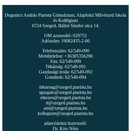
Dugonics András Piarista Gimnázium, Alapfokú Művészeti Iskola
és Kollégium
6724 Szeged, Bálint Sándor utca 14.
OM azonosító: 029752
Adószám: 19082435-2-06
Telefonszám: 62/549-090
Mobiltelefon: +36305356290
Fax: 62/549-099
Titkárság: 62/549-091
Gazdasági iroda: 62/549-092
Gondnok: 62/549-094
titkarsag@szeged.piarista.hu
igazgato@szeged.piarista.hu
etkezes@szeged.piarista.hu
it@szeged.piarista.hu
ami@szeged.piarista.hu
kollegium@szeged.piarista.hu
adatvédelmi tisztviselő:
Dr. Kiss Nóra