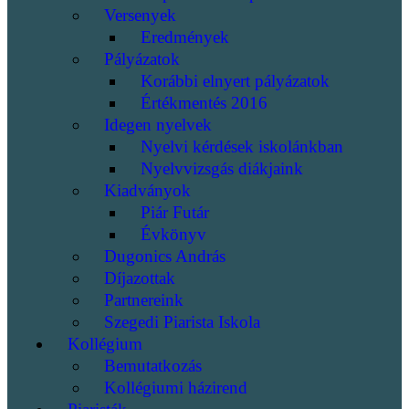
Versenyek
Eredmények
Pályázatok
Korábbi elnyert pályázatok
Értékmentés 2016
Idegen nyelvek
Nyelvi kérdések iskolánkban
Nyelvvizsgás diákjaink
Kiadványok
Piár Futár
Évkönyv
Dugonics András
Díjazottak
Partnereink
Szegedi Piarista Iskola
Kollégium
Bemutatkozás
Kollégiumi házirend