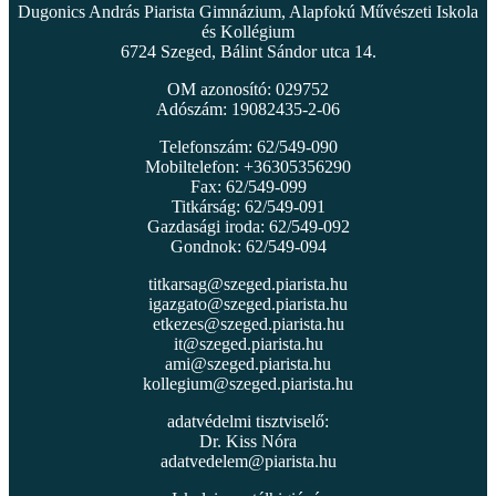
Dugonics András Piarista Gimnázium, Alapfokú Művészeti Iskola
és Kollégium
6724 Szeged, Bálint Sándor utca 14.
OM azonosító: 029752
Adószám: 19082435-2-06
Telefonszám: 62/549-090
Mobiltelefon: +36305356290
Fax: 62/549-099
Titkárság: 62/549-091
Gazdasági iroda: 62/549-092
Gondnok: 62/549-094
titkarsag@szeged.piarista.hu
igazgato@szeged.piarista.hu
etkezes@szeged.piarista.hu
it@szeged.piarista.hu
ami@szeged.piarista.hu
kollegium@szeged.piarista.hu
adatvédelmi tisztviselő:
Dr. Kiss Nóra
adatvedelem@piarista.hu