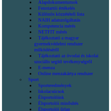
Alapdokumentumok
Fenntartói értékelés
Különös közzétételi lista
NAIH adatszolgáltatás
Kompetencia mérés
NETFIT mérés
Tájékoztató a magyar
gyermekvédelmi rendszer
működéséről
Tájékoztató az óvodai és iskolai
szociális segítő tevékenységről
E-menza
Online menzakártya rendszer
Sport
Sporteredmények
Iskolacsúcsok
Élsportolóink
Élsportolói minősítés
Élsportolói űrlap