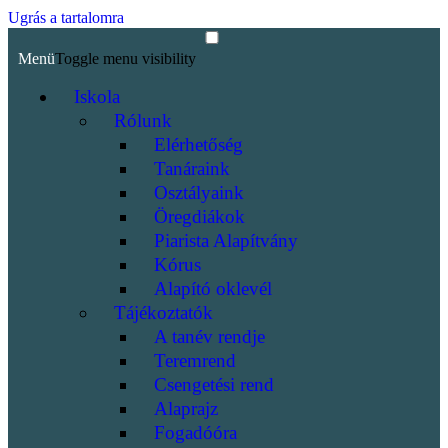
Ugrás a tartalomra
Menü
Toggle menu visibility
Iskola
Rólunk
Elérhetőség
Tanáraink
Osztályaink
Öregdiákok
Piarista Alapítvány
Kórus
Alapító oklevél
Tájékoztatók
A tanév rendje
Teremrend
Csengetési rend
Alaprajz
Fogadóóra