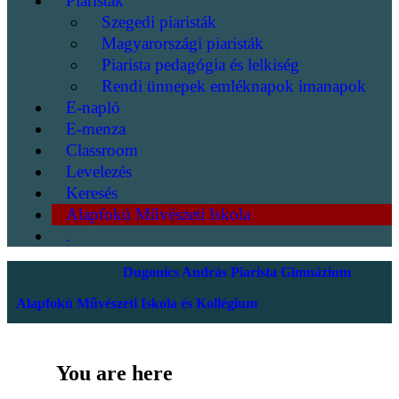
Piaristák
Szegedi piaristák
Magyarországi piaristák
Piarista pedagógia és lelkiség
Rendi ünnepek emléknapok imanapok
E-napló
E-menza
Classroom
Levelezés
Keresés
Alapfokú Művészeti Iskola
.
Dugonics András Piarista Gimnázium
Alapfokú Művészeti Iskola és Kollégium
You are here