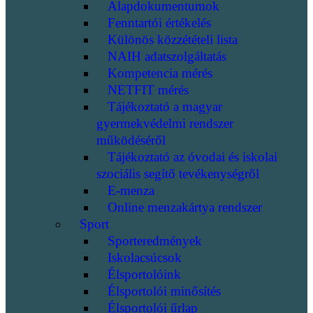
Alapdokumentumok
Fenntartói értékelés
Különös közzétételi lista
NAIH adatszolgáltatás
Kompetencia mérés
NETFIT mérés
Tájékoztató a magyar
gyermekvédelmi rendszer
működéséről
Tájékoztató az óvodai és iskolai
szociális segítő tevékenységről
E-menza
Online menzakártya rendszer
Sport
Sporteredmények
Iskolacsúcsok
Élsportolóink
Élsportolói minősítés
Élsportolói űrlap