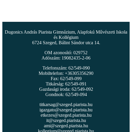
Dugonics András Piarista Gimnázium, Alapfokú Művészeti Iskola
és Kollégium
6724 Szeged, Bálint Sándor utca 14.
OM azonosító: 029752
Adószám: 19082435-2-06
Telefonszám: 62/549-090
Mobiltelefon: +36305356290
Fax: 62/549-099
Titkárság: 62/549-091
Gazdasági iroda: 62/549-092
Gondnok: 62/549-094
titkarsag@szeged.piarista.hu
igazgato@szeged.piarista.hu
etkezes@szeged.piarista.hu
it@szeged.piarista.hu
ami@szeged.piarista.hu
kollegium@szeged.piarista.hu