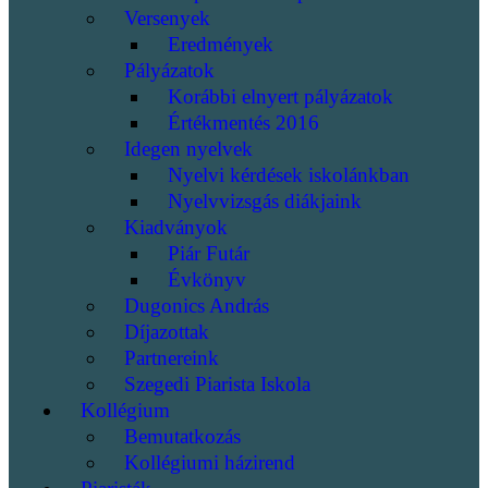
Versenyek
Eredmények
Pályázatok
Korábbi elnyert pályázatok
Értékmentés 2016
Idegen nyelvek
Nyelvi kérdések iskolánkban
Nyelvvizsgás diákjaink
Kiadványok
Piár Futár
Évkönyv
Dugonics András
Díjazottak
Partnereink
Szegedi Piarista Iskola
Kollégium
Bemutatkozás
Kollégiumi házirend