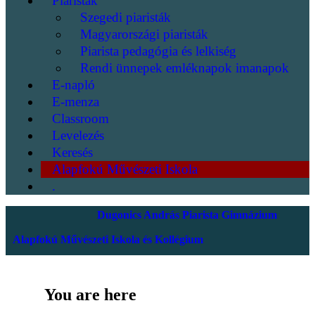
Piaristák
Szegedi piaristák
Magyarországi piaristák
Piarista pedagógia és lelkiség
Rendi ünnepek emléknapok imanapok
E-napló
E-menza
Classroom
Levelezés
Keresés
Alapfokú Művészeti Iskola
.
Dugonics András Piarista Gimnázium
Alapfokú Művészeti Iskola és Kollégium
You are here