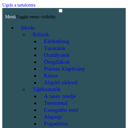
Ugrás a tartalomra
Menü
Toggle menu visibility
Iskola
Rólunk
Elérhetőség
Tanáraink
Osztályaink
Öregdiákok
Piarista Alapítvány
Kórus
Alapító oklevél
Tájékoztatók
A tanév rendje
Teremrend
Csengetési rend
Alaprajz
Fogadóóra