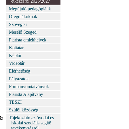
étkezésről 2026/2027
Megújuló pedagógiánk
Öregdiákoknak
Szövegtár
Mesélő Szeged
Piarista emlékhelyek
Kottatár
Képtár
Videótár
Elérhetőség
Pályázatok
Formanyomtatványok
Piarista Alapítvány
TESZI
Szülői közösség
Tájékoztató az óvodai és
áz
iskolai szociális segítő
tevékenységről