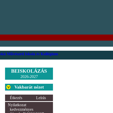
kú Művészeti Iskola és Kollégium
BEISKOLÁZÁS
2026-2027
Vakbarát nézet
Étkezés
Leírás
Nyilatkozat
kedvezményes