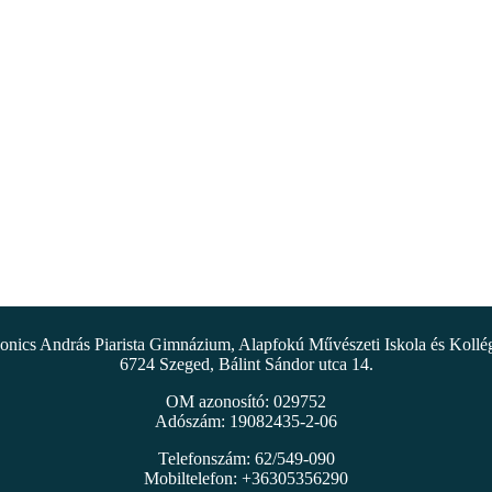
nics András Piarista Gimnázium, Alapfokú Művészeti Iskola és Koll
6724 Szeged, Bálint Sándor utca 14.
OM azonosító: 029752
Adószám: 19082435-2-06
Telefonszám: 62/549-090
Mobiltelefon: +36305356290