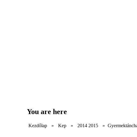
You are here
Kezdőlap
»
Kep
»
2014 2015
»
Gyermektánch