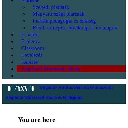
Piaristák
Szegedi piaristák
Magyarországi piaristák
Piarista pedagógia és lelkiség
Rendi ünnepek emléknapok imanapok
E-napló
E-menza
Classroom
Levelezés
Keresés
Alapfokú Művészeti Iskola
.
Dugonics András Piarista Gimnázium
Alapfokú Művészeti Iskola és Kollégium
You are here