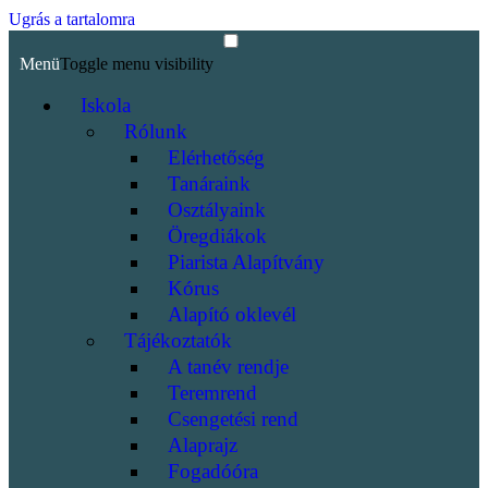
Ugrás a tartalomra
Menü
Toggle menu visibility
Iskola
Rólunk
Elérhetőség
Tanáraink
Osztályaink
Öregdiákok
Piarista Alapítvány
Kórus
Alapító oklevél
Tájékoztatók
A tanév rendje
Teremrend
Csengetési rend
Alaprajz
Fogadóóra