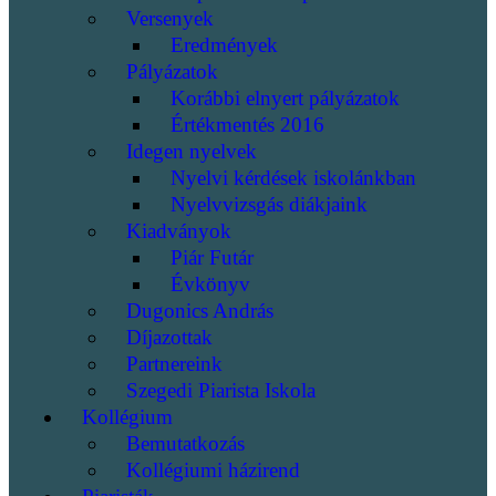
Versenyek
Eredmények
Pályázatok
Korábbi elnyert pályázatok
Értékmentés 2016
Idegen nyelvek
Nyelvi kérdések iskolánkban
Nyelvvizsgás diákjaink
Kiadványok
Piár Futár
Évkönyv
Dugonics András
Díjazottak
Partnereink
Szegedi Piarista Iskola
Kollégium
Bemutatkozás
Kollégiumi házirend