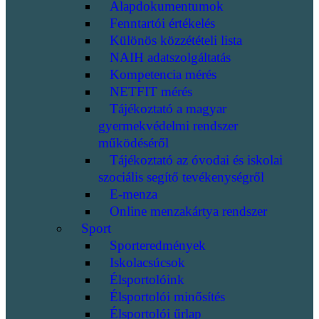
Alapdokumentumok
Fenntartói értékelés
Különös közzétételi lista
NAIH adatszolgáltatás
Kompetencia mérés
NETFIT mérés
Tájékoztató a magyar
gyermekvédelmi rendszer
működéséről
Tájékoztató az óvodai és iskolai
szociális segítő tevékenységről
E-menza
Online menzakártya rendszer
Sport
Sporteredmények
Iskolacsúcsok
Élsportolóink
Élsportolói minősítés
Élsportolói űrlap