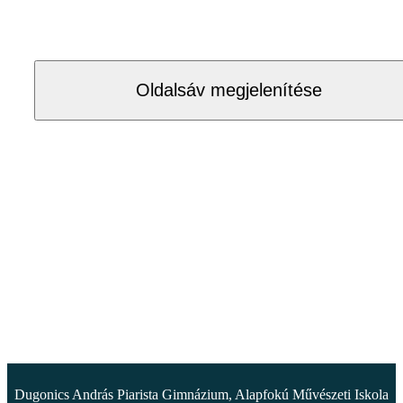
Oldalsáv megjelenítése
Dugonics András Piarista Gimnázium, Alapfokú Művészeti Iskola