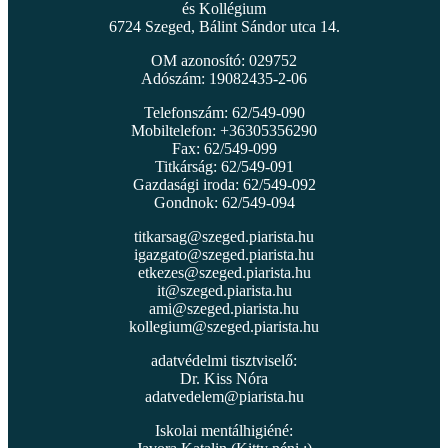
és Kollégium
6724 Szeged, Bálint Sándor utca 14.
OM azonosító: 029752
Adószám: 19082435-2-06
Telefonszám: 62/549-090
Mobiltelefon: +36305356290
Fax: 62/549-099
Titkárság: 62/549-091
Gazdasági iroda: 62/549-092
Gondnok: 62/549-094
titkarsag@szeged.piarista.hu
igazgato@szeged.piarista.hu
etkezes@szeged.piarista.hu
it@szeged.piarista.hu
ami@szeged.piarista.hu
kollegium@szeged.piarista.hu
adatvédelmi tisztviselő:
Dr. Kiss Nóra
adatvedelem@piarista.hu
Iskolai mentálhigiéné: