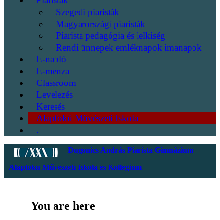
Piaristák
Szegedi piaristák
Magyarországi piaristák
Piarista pedagógia és lelkiség
Rendi ünnepek emléknapok imanapok
E-napló
E-menza
Classroom
Levelezés
Keresés
Alapfokú Művészeti Iskola
.
Dugonics András Piarista Gimnázium
Alapfokú Művészeti Iskola és Kollégium
You are here