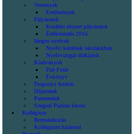
Versenyek
Eredmények
Pályázatok
Korábbi elnyert pályázatok
Értékmentés 2016
Idegen nyelvek
Nyelvi kérdések iskolánkban
Nyelvvizsgás diákjaink
Kiadványok
Piár Futár
Évkönyv
Dugonics András
Díjazottak
Partnereink
Szegedi Piarista Iskola
Kollégium
Bemutatkozás
Kollégiumi házirend