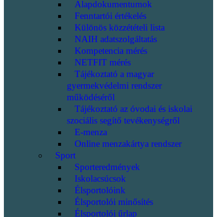
Alapdokumentumok
Fenntartói értékelés
Különös közzétételi lista
NAIH adatszolgáltatás
Kompetencia mérés
NETFIT mérés
Tájékoztató a magyar
gyermekvédelmi rendszer
működéséről
Tájékoztató az óvodai és iskolai
szociális segítő tevékenységről
E-menza
Online menzakártya rendszer
Sport
Sporteredmények
Iskolacsúcsok
Élsportolóink
Élsportolói minősítés
Élsportolói űrlap