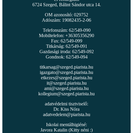
6724 Szeged, Bálint Sándor utca 14.
OM azonosító: 029752
Adószám: 19082435-2-06
Telefonszám: 62/549-090
Mobiltelefon: +36305356290
Fax: 62/549-099
Titkárság: 62/549-091
Gazdasági iroda: 62/549-092
Gondnok: 62/549-094
titkarsag@szeged.piarista.hu
igazgato@szeged.piarista.hu
etkezes@szeged.piarista.hu
it@szeged.piarista.hu
ami@szeged.piarista.hu
kollegium@szeged.piarista.hu
adatvédelmi tisztviselő:
Dr. Kiss Nóra
adatvedelem@piarista.hu
Iskolai mentálhigiéné:
Javora Katalin (Kitty néni :)