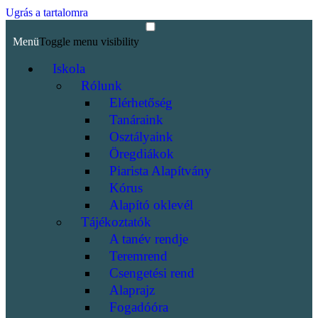
Ugrás a tartalomra
Menü
Toggle menu visibility
Iskola
Rólunk
Elérhetőség
Tanáraink
Osztályaink
Öregdiákok
Piarista Alapítvány
Kórus
Alapító oklevél
Tájékoztatók
A tanév rendje
Teremrend
Csengetési rend
Alaprajz
Fogadóóra