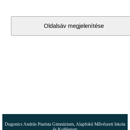
Oldalsáv megjelenítése
Dugonics András Piarista Gimnázium, Alapfokú Művészeti Iskola
és Kollégium