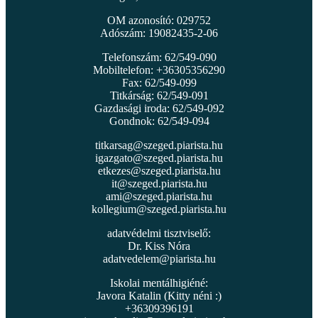
OM azonosító: 029752
Adószám: 19082435-2-06
Telefonszám: 62/549-090
Mobiltelefon: +36305356290
Fax: 62/549-099
Titkárság: 62/549-091
Gazdasági iroda: 62/549-092
Gondnok: 62/549-094
titkarsag@szeged.piarista.hu
igazgato@szeged.piarista.hu
etkezes@szeged.piarista.hu
it@szeged.piarista.hu
ami@szeged.piarista.hu
kollegium@szeged.piarista.hu
adatvédelmi tisztviselő:
Dr. Kiss Nóra
adatvedelem@piarista.hu
Iskolai mentálhigiéné:
Javora Katalin (Kitty néni :)
+36309396191