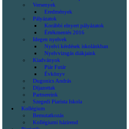
Versenyek
Eredmények
Pályázatok
Korábbi elnyert pályázatok
Értékmentés 2016
Idegen nyelvek
Nyelvi kérdések iskolánkban
Nyelvvizsgás diákjaink
Kiadványok
Piár Futár
Évkönyv
Dugonics András
Díjazottak
Partnereink
Szegedi Piarista Iskola
Kollégium
Bemutatkozás
Kollégiumi házirend