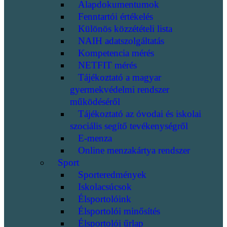
Alapdokumentumok
Fenntartói értékelés
Különös közzétételi lista
NAIH adatszolgáltatás
Kompetencia mérés
NETFIT mérés
Tájékoztató a magyar
gyermekvédelmi rendszer
működéséről
Tájékoztató az óvodai és iskolai
szociális segítő tevékenységről
E-menza
Online menzakártya rendszer
Sport
Sporteredmények
Iskolacsúcsok
Élsportolóink
Élsportolói minősítés
Élsportolói űrlap