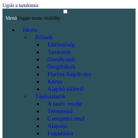
Ugrás a tartalomra
Menü
Toggle menu visibility
Iskola
Rólunk
Elérhetőség
Tanáraink
Osztályaink
Öregdiákok
Piarista Alapítvány
Kórus
Alapító oklevél
Tájékoztatók
A tanév rendje
Teremrend
Csengetési rend
Alaprajz
Fogadóóra