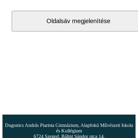
Oldalsáv megjelenítése
Dugonics András Piarista Gimnázium, Alapfokú Művészeti Iskola
és Kollégium
6724 Szeged, Bálint Sándor utca 14.