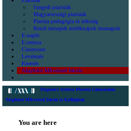
Piaristák
Szegedi piaristák
Magyarországi piaristák
Piarista pedagógia és lelkiség
Rendi ünnepek emléknapok imanapok
E-napló
E-menza
Classroom
Levelezés
Keresés
Alapfokú Művészeti Iskola
.
Dugonics András Piarista Gimnázium
Alapfokú Művészeti Iskola és Kollégium
You are here