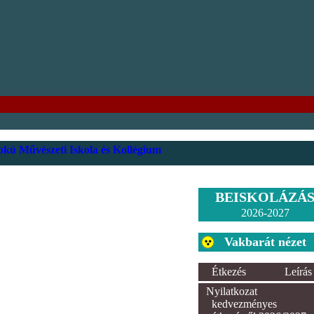
kú Művészeti Iskola és Kollégium
BEISKOLÁZÁ
2026-2027
Vakbarát nézet
Étkezés
Leírás
Nyilatkozat
kedvezményes