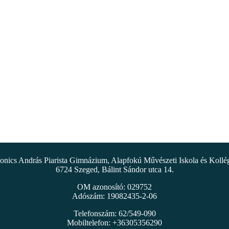
nics András Piarista Gimnázium, Alapfokú Művészeti Iskola és Koll
6724 Szeged, Bálint Sándor utca 14.
OM azonosító: 029752
Adószám: 19082435-2-06
Telefonszám: 62/549-090
Mobiltelefon: +36305356290