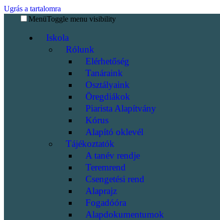
Ugrás a tartalomra
Menü
Toggle menu visibility
Iskola
Rólunk
Elérhetőség
Tanáraink
Osztályaink
Öregdiákok
Piarista Alapítvány
Kórus
Alapító oklevél
Tájékoztatók
A tanév rendje
Teremrend
Csengetési rend
Alaprajz
Fogadóóra
Alapdokumentumok