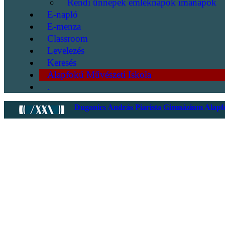
Rendi ünnepek emléknapok imanapok
E-napló
E-menza
Classroom
Levelezés
Keresés
Alapfokú Művészeti Iskola
.
Dugonics András Piarista Gimnázium Alapfo