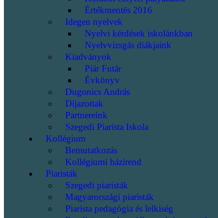
Értékmentés 2016
Idegen nyelvek
Nyelvi kérdések iskolánkban
Nyelvvizsgás diákjaink
Kiadványok
Piár Futár
Évkönyv
Dugonics András
Díjazottak
Partnereink
Szegedi Piarista Iskola
Kollégium
Bemutatkozás
Kollégiumi házirend
Piaristák
Szegedi piaristák
Magyarországi piaristák
Piarista pedagógia és lelkiség