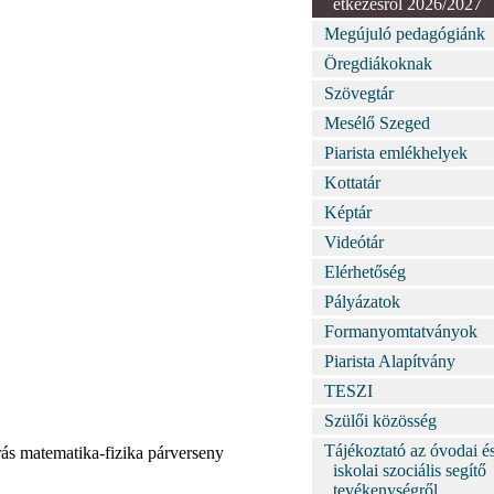
étkezésről 2026/2027
Megújuló pedagógiánk
Öregdiákoknak
Szövegtár
Mesélő Szeged
Piarista emlékhelyek
Kottatár
Képtár
Videótár
Elérhetőség
Pályázatok
Formanyomtatványok
Piarista Alapítvány
TESZI
Szülői közösség
Tájékoztató az óvodai é
s matematika-fizika párverseny
iskolai szociális segítő
tevékenységről