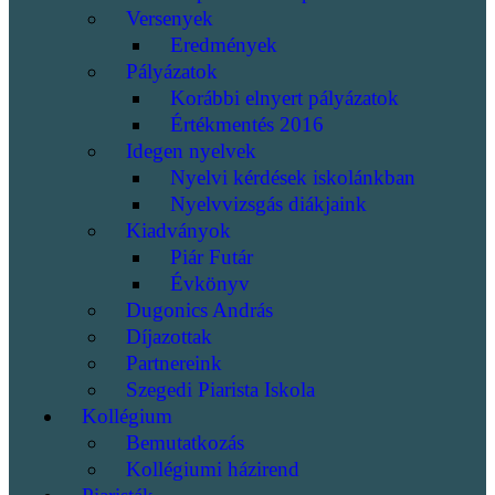
Versenyek
Eredmények
Pályázatok
Korábbi elnyert pályázatok
Értékmentés 2016
Idegen nyelvek
Nyelvi kérdések iskolánkban
Nyelvvizsgás diákjaink
Kiadványok
Piár Futár
Évkönyv
Dugonics András
Díjazottak
Partnereink
Szegedi Piarista Iskola
Kollégium
Bemutatkozás
Kollégiumi házirend