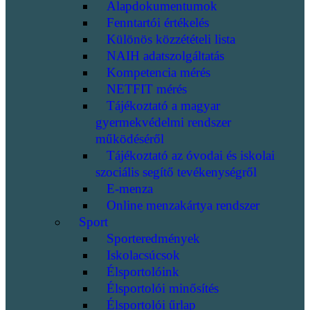
Alapdokumentumok
Fenntartói értékelés
Különös közzétételi lista
NAIH adatszolgáltatás
Kompetencia mérés
NETFIT mérés
Tájékoztató a magyar
gyermekvédelmi rendszer
működéséről
Tájékoztató az óvodai és iskolai
szociális segítő tevékenységről
E-menza
Online menzakártya rendszer
Sport
Sporteredmények
Iskolacsúcsok
Élsportolóink
Élsportolói minősítés
Élsportolói űrlap