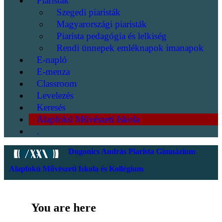
Piaristák
Szegedi piaristák
Magyarországi piaristák
Piarista pedagógia és lelkiség
Rendi ünnepek emléknapok imanapok
E-napló
E-menza
Classroom
Levelezés
Keresés
Alapfokú Művészeti Iskola
.
Dugonics András Piarista Gimnázium
Alapfokú Művészeti Iskola és Kollégium
You are here