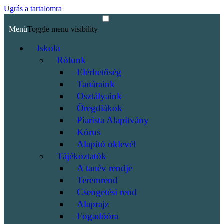
Ugrás a tartalomra
Menü
Toggle menu visibility
Iskola
Rólunk
Elérhetőség
Tanáraink
Osztályaink
Öregdiákok
Piarista Alapítvány
Kórus
Alapító oklevél
Tájékoztatók
A tanév rendje
Teremrend
Csengetési rend
Alaprajz
Fogadóóra