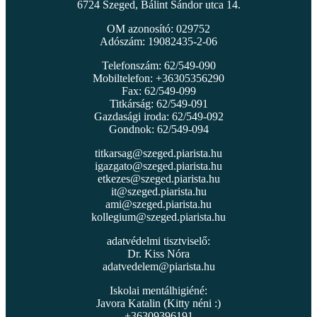
6724 Szeged, Bálint Sándor utca 14.
OM azonosító: 029752
Adószám: 19082435-2-06
Telefonszám: 62/549-090
Mobiltelefon: +36305356290
Fax: 62/549-099
Titkárság: 62/549-091
Gazdasági iroda: 62/549-092
Gondnok: 62/549-094
titkarsag@szeged.piarista.hu
igazgato@szeged.piarista.hu
etkezes@szeged.piarista.hu
it@szeged.piarista.hu
ami@szeged.piarista.hu
kollegium@szeged.piarista.hu
adatvédelmi tisztviselő:
Dr. Kiss Nóra
adatvedelem@piarista.hu
Iskolai mentálhigiéné:
Javora Katalin (Kitty néni :)
+36309396191