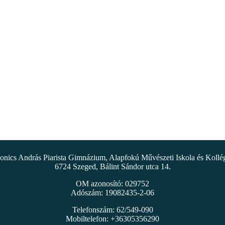
nics András Piarista Gimnázium, Alapfokú Művészeti Iskola és Koll
6724 Szeged, Bálint Sándor utca 14.
OM azonosító: 029752
Adószám: 19082435-2-06
Telefonszám: 62/549-090
Mobiltelefon: +36305356290