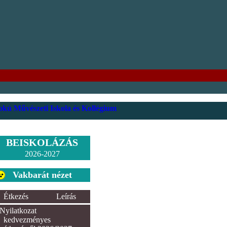
kú Művészeti Iskola és Kollégium
BEISKOLÁZÁS
2026-2027
Vakbarát nézet
Étkezés
Leírás
Nyilatkozat
kedvezményes