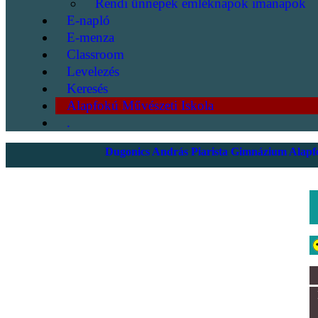
Rendi ünnepek emléknapok imanapok
E-napló
E-menza
Classroom
Levelezés
Keresés
Alapfokú Művészeti Iskola
.
Dugonics András Piarista Gimnázium Alapfo