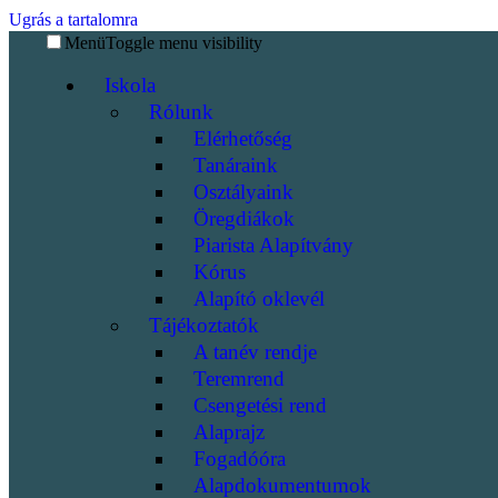
Ugrás a tartalomra
Menü
Toggle menu visibility
Iskola
Rólunk
Elérhetőség
Tanáraink
Osztályaink
Öregdiákok
Piarista Alapítvány
Kórus
Alapító oklevél
Tájékoztatók
A tanév rendje
Teremrend
Csengetési rend
Alaprajz
Fogadóóra
Alapdokumentumok