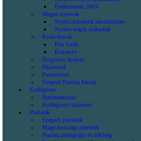
Értékmentés 2016
Idegen nyelvek
Nyelvi kérdések iskolánkban
Nyelvvizsgás diákjaink
Kiadványok
Piár Futár
Évkönyv
Dugonics András
Díjazottak
Partnereink
Szegedi Piarista Iskola
Kollégium
Bemutatkozás
Kollégiumi házirend
Piaristák
Szegedi piaristák
Magyarországi piaristák
Piarista pedagógia és lelkiség