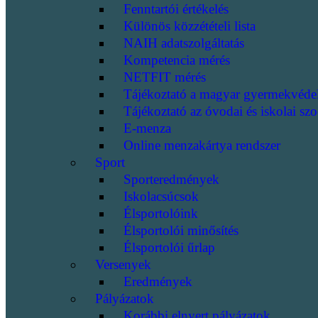
Fenntartói értékelés
Különös közzétételi lista
NAIH adatszolgáltatás
Kompetencia mérés
NETFIT mérés
Tájékoztató a magyar gyermekvéde
Tájékoztató az óvodai és iskolai szo
E-menza
Online menzakártya rendszer
Sport
Sporteredmények
Iskolacsúcsok
Élsportolóink
Élsportolói minősítés
Élsportolói űrlap
Versenyek
Eredmények
Pályázatok
Korábbi elnyert pályázatok