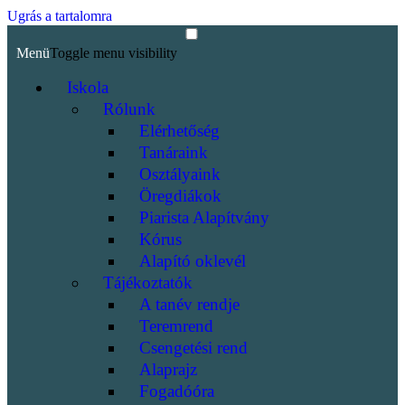
Ugrás a tartalomra
Menü
Toggle menu visibility
Iskola
Rólunk
Elérhetőség
Tanáraink
Osztályaink
Öregdiákok
Piarista Alapítvány
Kórus
Alapító oklevél
Tájékoztatók
A tanév rendje
Teremrend
Csengetési rend
Alaprajz
Fogadóóra