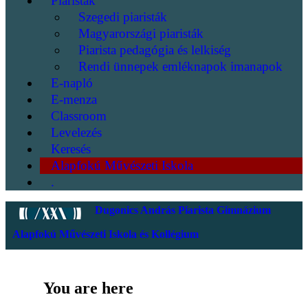
Piaristák
Szegedi piaristák
Magyarországi piaristák
Piarista pedagógia és lelkiség
Rendi ünnepek emléknapok imanapok
E-napló
E-menza
Classroom
Levelezés
Keresés
Alapfokú Művészeti Iskola
.
Dugonics András Piarista Gimnázium
Alapfokú Művészeti Iskola és Kollégium
You are here