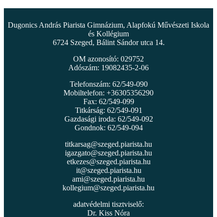
Dugonics András Piarista Gimnázium, Alapfokú Művészeti Iskola
és Kollégium
6724 Szeged, Bálint Sándor utca 14.
OM azonosító: 029752
Adószám: 19082435-2-06
Telefonszám: 62/549-090
Mobiltelefon: +36305356290
Fax: 62/549-099
Titkárság: 62/549-091
Gazdasági iroda: 62/549-092
Gondnok: 62/549-094
titkarsag@szeged.piarista.hu
igazgato@szeged.piarista.hu
etkezes@szeged.piarista.hu
it@szeged.piarista.hu
ami@szeged.piarista.hu
kollegium@szeged.piarista.hu
adatvédelmi tisztviselő:
Dr. Kiss Nóra