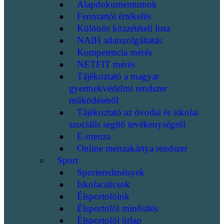
Alapdokumentumok
Fenntartói értékelés
Különös közzétételi lista
NAIH adatszolgáltatás
Kompetencia mérés
NETFIT mérés
Tájékoztató a magyar
gyermekvédelmi rendszer
működéséről
Tájékoztató az óvodai és iskolai
szociális segítő tevékenységről
E-menza
Online menzakártya rendszer
Sport
Sporteredmények
Iskolacsúcsok
Élsportolóink
Élsportolói minősítés
Élsportolói űrlap