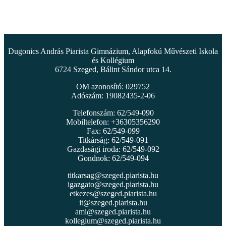
Dugonics András Piarista Gimnázium, Alapfokú Művészeti Iskola
és Kollégium
6724 Szeged, Bálint Sándor utca 14.
OM azonosító: 029752
Adószám: 19082435-2-06
Telefonszám: 62/549-090
Mobiltelefon: +36305356290
Fax: 62/549-099
Titkárság: 62/549-091
Gazdasági iroda: 62/549-092
Gondnok: 62/549-094
titkarsag@szeged.piarista.hu
igazgato@szeged.piarista.hu
etkezes@szeged.piarista.hu
it@szeged.piarista.hu
ami@szeged.piarista.hu
kollegium@szeged.piarista.hu