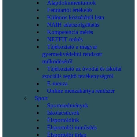
Alapdokumentumok
Fenntartói értékelés
Különös közzétételi lista
NAIH adatszolgáltatás
Kompetencia mérés
NETFIT mérés
Tájékoztató a magyar
gyermekvédelmi rendszer
működéséről
Tájékoztató az óvodai és iskolai
szociális segítő tevékenységről
E-menza
Online menzakártya rendszer
Sport
Sporteredmények
Iskolacsúcsok
Élsportolóink
Élsportolói minősítés
Élsportolói űrlap