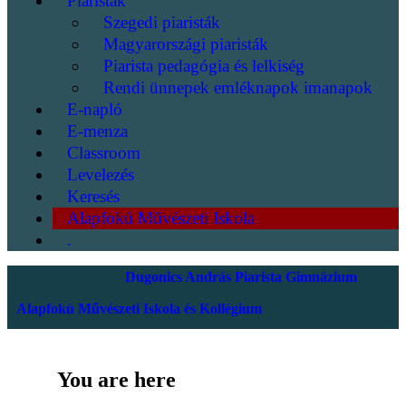
Piaristák
Szegedi piaristák
Magyarországi piaristák
Piarista pedagógia és lelkiség
Rendi ünnepek emléknapok imanapok
E-napló
E-menza
Classroom
Levelezés
Keresés
Alapfokú Művészeti Iskola
.
Dugonics András Piarista Gimnázium
Alapfokú Művészeti Iskola és Kollégium
You are here