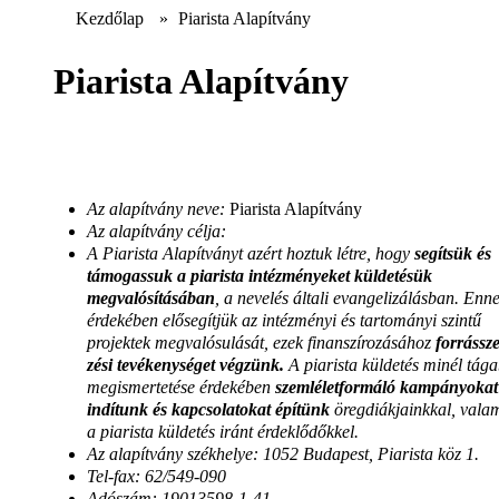
Kezdőlap
»
Piarista Alapítvány
Piarista Alapítvány
Az alapítvány neve:
Piarista Alapítvány
Az alapítvány célja:
A Piarista Alapítványt azért hoztuk létre, hogy
segítsük és
támogassuk a piarista intézményeket küldetésük
megvalósításában
, a nevelés általi evangelizálásban. Enn
érdekében elősegítjük az intézményi és tartományi szintű
projektek megvalósulását, ezek finanszírozásához
forrássz
zési tevékenységet végzünk.
A piarista küldetés minél tág
megismertetése érdekében
szemléletformáló kampányokat
indítunk és kapcsolatokat építünk
öregdiákjainkkal, vala
a piarista küldetés iránt érdeklődőkkel.
Az alapítvány székhelye:
1052 Budapest, Piarista köz 1.
Tel-fax:
62/549-090
Adószám:
19013598-1-41