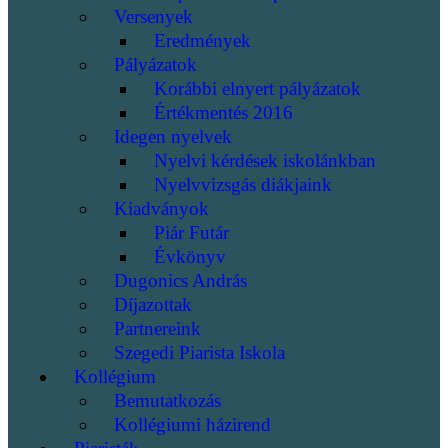
Versenyek
Eredmények
Pályázatok
Korábbi elnyert pályázatok
Értékmentés 2016
Idegen nyelvek
Nyelvi kérdések iskolánkban
Nyelvvizsgás diákjaink
Kiadványok
Piár Futár
Évkönyv
Dugonics András
Díjazottak
Partnereink
Szegedi Piarista Iskola
Kollégium
Bemutatkozás
Kollégiumi házirend