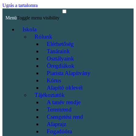
Ugrás a tartalomra
Menü
Toggle menu visibility
Iskola
Rólunk
Elérhetőség
Tanáraink
Osztályaink
Öregdiákok
Piarista Alapítvány
Kórus
Alapító oklevél
Tájékoztatók
A tanév rendje
Teremrend
Csengetési rend
Alaprajz
Fogadóóra